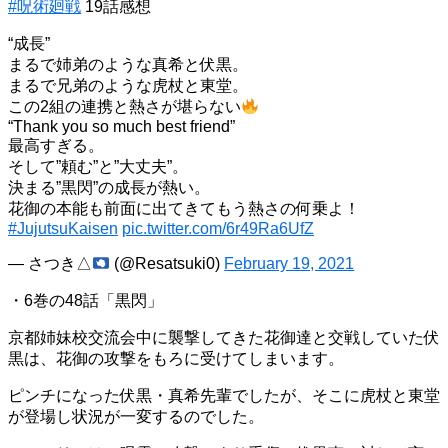
#呪術廻戦
19話感想
“成長”
まるで姉弟のような真希と伏黒。
まるで兄弟のような虎杖と東堂。
この2組の連携と熱さが堪らない
“Thank you so much best friend”
最高すぎる。
そして”頼む”と”大丈夫”。
決まる”黒閃”の成長が熱い。
花御の本能も前面に出てきてもう熱さの何乗よ！
#JujutsuKaisen
pic.twitter.com/6r49Ra6UfZ
— さつき△
(@Resatsuki0)
February 19, 2021
・6巻の48話「黒閃」
京都姉妹校交流会中に襲撃してきた花御達と交戦していた伏
黒は、花御の攻撃をもろに受けてしまいます。
ピンチになった伏黒・真希先輩でしたが、そこに虎杖と東堂
が登場し状況が一変するのでした。