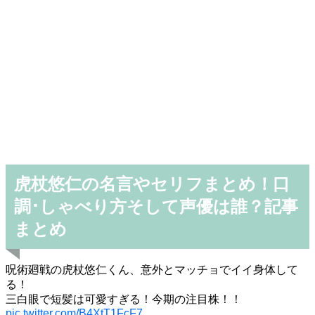
虎杖悠仁の名言やセリフまとめ！口
調･しゃべり方そして声優は誰？記事
まとめ
呪術廻戦の虎杖悠仁くん、意外とマッチョでイイ身体して
る！
三白眼で短髪は可愛すぎる！今期の注目株！！
pic.twitter.com/B4XtT1FcF7