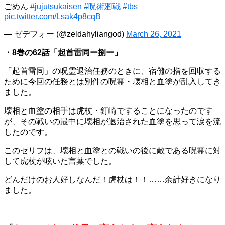
ごめん
#jujutsukaisen
#呪術廻戦
#tbs
pic.twitter.com/Lsak4p8cqB
— ゼデフォー (@zeldahyliangod)
March 26, 2021
・8巻の62話「起首雷同ー捌ー」
「起首雷同」の呪霊退治任務のときに、宿儺の指を回収する
ために今回の任務とは別件の呪霊・壊相と血塗が乱入してき
ました。
壊相と血塗の相手は虎杖・釘崎ですることになったのです
が、その戦いの最中に壊相が退治された血塗を思って涙を流
したのです。
このセリフは、壊相と血塗との戦いの後に敵である呪霊に対
して虎杖が呟いた言葉でした。
どんだけのお人好しなんだ！虎杖は！！……余計好きになり
ました。