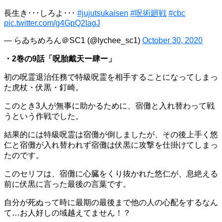
長生き･･･しろよ･･･
#jujutsukaisen
#呪術廻戦
#cbc
pic.twitter.com/g4GpQ2IagJ
— らゐちめろん＠SC1 (@lychee_sc1)
October 30, 2020
・2巻の9話「呪胎戴天ー肆ー」
初の呪霊退治任務で特級呪霊を相手することになってしまっ
た虎杖・伏黒・釘崎。
このとき3人が無事に助かるために、宿儺と入れ替わって戦
うという作戦でした。
結果的には特級呪霊は宿儺が倒しましたが、その後上手く悠
仁と宿儺が入れ替われず宿儺は伏黒に攻撃を仕掛けてしまっ
たのです。
このセリフは、宿儺に心臓をくり抜かれた悠仁が、息絶える
前に伏黒に言った最後の言葉です。
自分が死ぬって時に最期の最後まで他の人の心配をするなん
て…お人好しの域越えてません！？