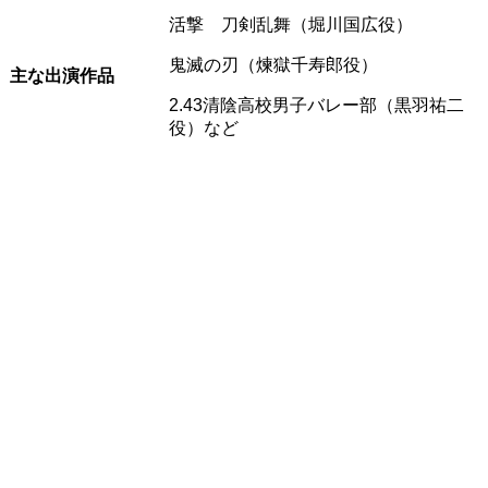
活撃 刀剣乱舞（堀川国広役）
鬼滅の刃（煉獄千寿郎役）
主な出演作品
2.43清陰高校男子バレー部（黒羽祐二
役）など