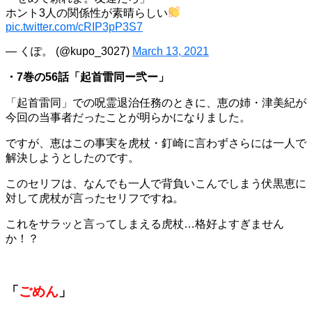
ホント3人の関係性が素晴らしい
pic.twitter.com/cRIP3pP3S7
— くぽ。 (@kupo_3027)
March 13, 2021
・7巻の56話「起首雷同ー弐ー」
「起首雷同」での呪霊退治任務のときに、恵の姉・津美紀が
今回の当事者だったことが明らかになりました。
ですが、恵はこの事実を虎杖・釘崎に言わずさらには一人で
解決しようとしたのです。
このセリフは、なんでも一人で背負いこんでしまう伏黒恵に
対して虎杖が言ったセリフですね。
これをサラッと言ってしまえる虎杖…格好よすぎません
か！？
「
ごめん
」