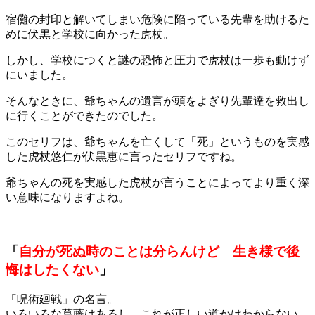
宿儺の封印と解いてしまい危険に陥っている先輩を助けるた
めに伏黒と学校に向かった虎杖。
しかし、学校につくと謎の恐怖と圧力で虎杖は一歩も動けず
にいました。
そんなときに、爺ちゃんの遺言が頭をよぎり先輩達を救出し
に行くことができたのでした。
このセリフは、爺ちゃんを亡くして「死」というものを実感
した虎杖悠仁が伏黒恵に言ったセリフですね。
爺ちゃんの死を実感した虎杖が言うことによってより重く深
い意味になりますよね。
「
自分が死ぬ時のことは分らんけど 生き様で後
悔はしたくない
」
「呪術廻戦」の名言。
いろいろな葛藤はあるし、これが正しい道かはわからない。