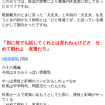
このセリフは、呪霊の攻撃により重傷の伏黒恵に対して言っ
たセリフですね。
呪胎戴天のときに言った「大丈夫」と今回の「大丈夫」を言
うときの顔がもう前回とは「ひと味違うぜ」と語っている感
じがして面白かったですね。
「
別に何でも話してくれとは言わねぇけどさ せ
めて頼れよ 友達だろ
」
#呪術廻戦
22話
八十八橋編
今回はオカルトっぽい雰囲気
やっぱ虎杖と釘崎のコンビおもしれぇーなw
伏黒は中学時代、問題児だったんだね
伏黒が一人で背負い込もうとしてた所に、虎杖と釘崎がやっ
てくる
「せめて頼れよ。友達だろ」