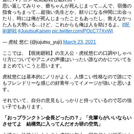
思い返してみりゃ、爺ちゃんが死んじまって…んで、宿儺の
指食っちまって…超強い先生とか、頼りになる仲間に出会っ
たり、時には俺が死んじまったこともあったし、救えなかっ
た人も大勢いる…けど、これからも俺は人を助けるよ。
#呪
術廻戦
#JujutsuKaisen
pic.twitter.com/POcC77XvWI
— 虎杖 悠仁 (@jujutsu_yuji)
March 23, 2021
ここでは、【呪術廻戦】の主人公・虎杖悠仁の口調やしゃべ
り方についてやアニメの声優はいったい誰なのかについてを
まとめていこうと思います。
虎杖悠仁は基本的にノリがよく、人懐こい性格なので誰にで
もフレンドリーな感じの好青年ってイメージが強いと思いま
す。
それでいて、自分の意見もしっかりと持っているので芯の強
い子でもあります。
「おっプランクトン会長どったの？」「先輩らがいいならい
させてよ 結構気に入ってんだオカ研の空気」