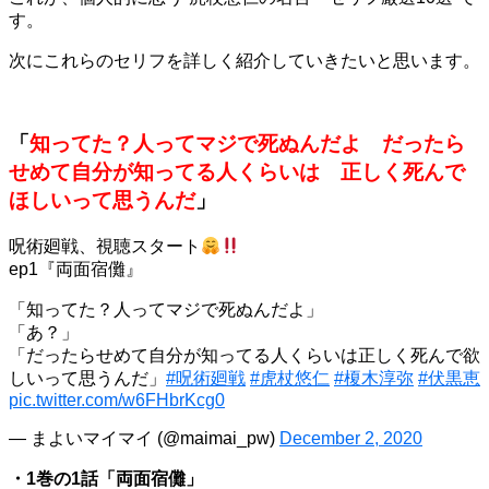
す。
次にこれらのセリフを詳しく紹介していきたいと思います。
「
知ってた？人ってマジで死ぬんだよ だったら
せめて自分が知ってる人くらいは 正しく死んで
ほしいって思うんだ
」
呪術廻戦、視聴スタート
ep1『両面宿儺』
「知ってた？人ってマジで死ぬんだよ」
「あ？」
「だったらせめて自分が知ってる人くらいは正しく死んで欲
しいって思うんだ」
#呪術廻戦
#虎杖悠仁
#榎木淳弥
#伏黒恵
pic.twitter.com/w6FHbrKcg0
— まよいマイマイ (@maimai_pw)
December 2, 2020
・1巻の1話「両面宿儺」