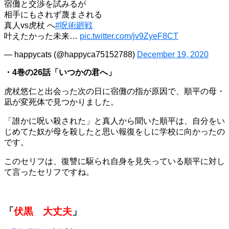
宿儺と交渉を試みるが
相手にもされず蔑まされる
真人vs虎杖 へ
#呪術廻戦
叶えたかった未来…
pic.twitter.com/jv9ZyeF8CT
— happycats (@happyca75152788)
December 19, 2020
・4巻の26話「いつかの君へ」
虎杖悠仁と出会った次の日に宿儺の指が原因で、順平の母・
凪が変死体で見つかりました。
「誰かに呪い殺された」と真人から聞いた順平は、自分をい
じめてた奴が母を殺したと思い報復をしに学校に向かったの
です。
このセリフは、復讐に駆られ自身を見失っている順平に対し
て言ったセリフですね。
「
伏黒 大丈夫
」