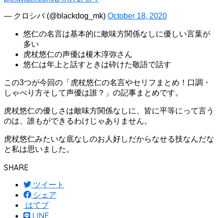
— クロシバ (@blackdog_mk)
October 18, 2020
悠仁の名言は基本的に敵味方関係なしに優しい言葉が
多い
虎杖悠仁の声優は榎木淳弥さん
悠仁は年上と話すときは砕けた敬語で話す
この3つが今回の「虎杖悠仁の名言やセリフまとめ！口調・
しゃべり方そして声優は誰？」の記事まとめです。
虎杖悠仁の優しさは敵味方関係なしに、皆に平等にって言う
のは、誰もができるわけじゃありません。
虎杖悠仁みたいな底なしのお人好しだからなせる技なんだな
と私は思いました。
SHARE
ツイート
シェア
はてブ
LINE