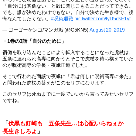
「自分には関係ない」と殻に閉じこもることだってできる。
でも、誰が決めたわけでもない。自分で決めた生き様で、後
悔なんてしたくない。
#呪術廻戦
pic.twitter.com/lyD5dsF1yf
— ゴーゴーケンゴ/マンガ垢 (@G5KN5)
August 20, 2019
・1巻の3話「自分のために」
宿儺を取り込んだことにより転入することになった虎杖は、
五条に連れられ高専に向かうとそこで虎杖を待ち構えていた
のが呪術高専の学長・夜蛾正道でした。
そこで行われた面談で夜蛾に「君は何しに呪術高専に来た」
と問われた虎杖の答えがこのセリフになります。
このセリフは死ぬまでに一度でいいから言ってみたいセリフ
ですね。
「
伏黒も釘崎も 五条先生…は心配いらねぇか
長生きしろよ
」