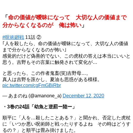
「
命の価値が曖昧になって 大切な人の価値まで
分からなくなるのが 俺は怖い
」
#呪術廻戦
11話 ②
｢人を殺したら、命の価値が曖昧になって、大切な人の価値
まで分からなくなるのが怖い｣
感覚的だけど偽善的でない、この虎杖の答えは本当にいいと
思う。吉野もその言葉に触発されて変化が…
と思ったら、この作者鬼畜(笑)吉野母…。
真人は吉野を誑かし、夏油も思惑がある模様。
pic.twitter.com/cgFmGBiRbr
— あまのね (@amanone_a)
December 12, 2020
・3巻の24話「幼魚と逆罰ー陸ー」
順平に「人を…殺したことある？」と聞かれ、否定した虎杖
に「いつか悪い呪術師と戦ったりするよね その時はどうす
るの？」と順平は畳み掛けました。