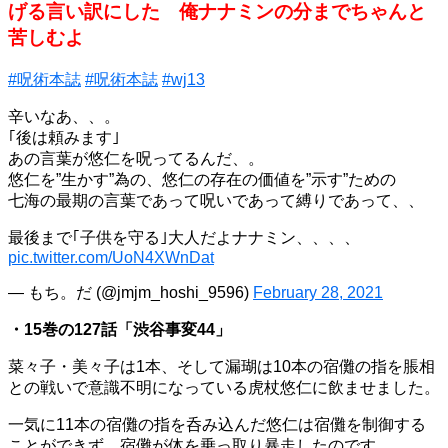
げる言い訳にした 俺ナナミンの分までちゃんと
苦しむよ
#呪術本誌
#呪術本誌
#wj13
辛いなあ、、。
｢後は頼みます｣
あの言葉が悠仁を呪ってるんだ、。
悠仁を”生かす”為の、悠仁の存在の価値を”示す”ための
七海の最期の言葉であって呪いであって縛りであって、、
最後まで｢子供を守る｣大人だよナナミン、、、、
pic.twitter.com/UoN4XWnDat
— もち。だ (@jmjm_hoshi_9596)
February 28, 2021
・15巻の127話「渋谷事変44」
菜々子・美々子は1本、そして漏瑚は10本の宿儺の指を脹相
との戦いで意識不明になっている虎杖悠仁に飲ませました。
一気に11本の宿儺の指を呑み込んだ悠仁は宿儺を制御する
ことができず、宿儺が体を乗っ取り暴走したのです。