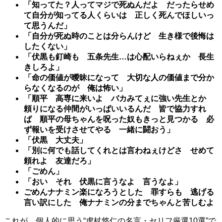
「知ってた？人ってマジで死ぬんだよ だったらせめ
て自分が知ってる人くらいは 正しく死んでほしいっ
て思うんだ」
「自分が死ぬ時のことは分らんけど 生き様で後悔は
したくない」
「伏黒も釘崎も 五条先生…は心配いらねぇか 長生
きしろよ」
「命の価値が曖昧になって 大切な人の価値まで分か
らなくなるのが 俺は怖い」
「順平 高専に来いよ バカみてぇに強い先生とか
頼りになる仲間がいっぱいいるんだ 皆で協力すれ
ば 順平の母ちゃんを呪った奴もきっと見つかる 必
ず報いを受けさせてやる 一緒に闘おう」
「伏黒 大丈夫」
「別に何でも話してくれとは言わねぇけどさ せめて
頼れよ 友達だろ」
「ごめん」
「おい それ 伏黒に言うなよ 言うなよ」
ごめんナナミン楽になろうとした 罪すらも 逃げる
言い訳にした 俺ナナミンの分までちゃんと苦しむよ
これが、個人的に思う“虎杖悠仁の名言・セリフ厳選10選”で