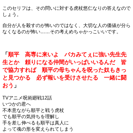
このセリフは、その問いに対する虎杖悠仁なりの答えなので
しょう。
自分が人を殺すのが怖いのではなく、大切な人の価値が分ら
なくなるのが怖い……その考えめちゃかっこいいです。
「
順平 高専に来いよ バカみてぇに強い先生先
生とか 頼りになる仲間がいっぱいいるんだ 皆
で協力すれば 順平の母ちゃんを呪った奴もきっ
と見つかる 必ず報いを受けさせたる 一緒に闘
おう
」
TVアニメ呪術廻戦12話
いつかの君へ
不本意ながら順平と戦う虎杖
でも順平の気持ちを理解し
手を差し伸べるも順平は真人に
よって魂の形を変えられてしまう