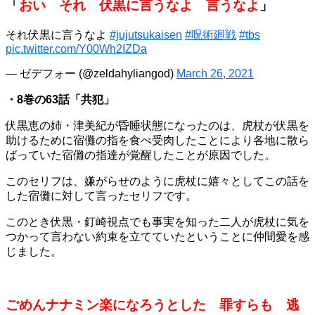
「
おい それ 伏黒に言うなよ 言うなよ
」
それ伏黒に言うなよ
#jujutsukaisen
#呪術廻戦
#tbs
pic.twitter.com/Y00Wh2IZDa
— ゼデフォー (@zeldahyliangod)
March 26, 2021
・8巻の63話「共犯」
伏黒恵の姉・津美紀が昏睡状態になったのは、虎杖が伏黒を
助けるために宿儺の指を食べ受肉したことにより各地に散ら
ばっていた宿儺の指達が覚醒したことが原因でした。
このセリフは、嫌がらせのように虎杖に嬉々としてこの話を
した宿儺に対して言ったセリフです。
このとき伏黒・釘崎視点でも事実を知った二人が虎杖に気を
つかって言わない約束を立てていたということに仲間愛を感
じました。
ごめんナナミン楽になろうとした 罪すらも 逃