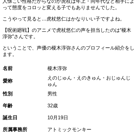
人懐こい性格だからなのか虎杖は年上・同年代など相手によ
って態度をコロッと変える子でもありませんでした。
こうやって見ると…虎杖悠仁はかなりいい子ですよね。
【呪術廻戦】のアニメで虎杖悠仁の声を担当したのは“榎木
淳弥”さんです。
ということで、声優の榎木淳弥さんのプロフィール紹介をし
ます。
名前
榎木淳弥
えのじゅん・えのきゅん・おじゅんじ
愛称
ゅん
性別
男性
年齢
32歳
誕生日
10月19日
所属事務所
アトミックモンキー