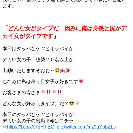
ます。
「
どんな女がタイプだ 因みに俺は身長と尻がデ
カイ女がタイプです
」
本日はタッパとケツとオッパイが
デカい女の子、総勢２０名以上が
出勤いたしますぞおお～
ちなみに私は吊り目女子が好きです
お客さまの皆さま
どんな女が好み（タイプ）だ？
本日のタッパとケツとオッパイが
デカい女の子の出勤情報はコチラ
⇒
https://t.co/xX7qHJfECi
pic.twitter.com/mz9qSpbZLs