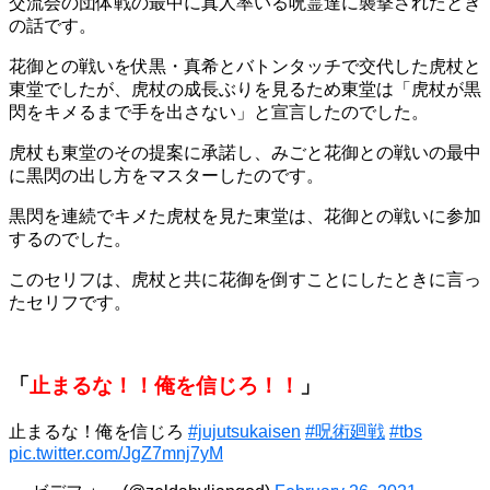
交流会の団体戦の最中に真人率いる呪霊達に襲撃されたとき
の話です。
花御との戦いを伏黒・真希とバトンタッチで交代した虎杖と
東堂でしたが、虎杖の成長ぶりを見るため東堂は「虎杖が黒
閃をキメるまで手を出さない」と宣言したのでした。
虎杖も東堂のその提案に承諾し、みごと花御との戦いの最中
に黒閃の出し方をマスターしたのです。
黒閃を連続でキメた虎杖を見た東堂は、花御との戦いに参加
するのでした。
このセリフは、虎杖と共に花御を倒すことにしたときに言っ
たセリフです。
「
止まるな！！俺を信じろ！！
」
止まるな！俺を信じろ
#jujutsukaisen
#呪術廻戦
#tbs
pic.twitter.com/JgZ7mnj7yM