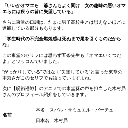
「いいかオマエら 爺さんもよく聞け 女の趣味の悪いオマ
エらには疾うの昔に失望している」
さらに東堂の口調は、たまに男子高校生とは思えないほどに
達観している部分もあります。
「
学生時代の不完全燃焼感は死ぬまで尾を引くものだから
な
」
この東堂のセリフには思わず五条先生も「オマエいくつだ
よ」とツッコんでいました。
“がっかりしている”ではなく“失望している”と言った東堂の
本気さがこのセリフでも語っていますよね。
次に【呪術廻戦】のアニメでの東堂葵の声を担当した木村昴
さんのプロフィール紹介をしていきます。
本名 スバル・サミュエル・バーチュ
名前
日本名 木村昴