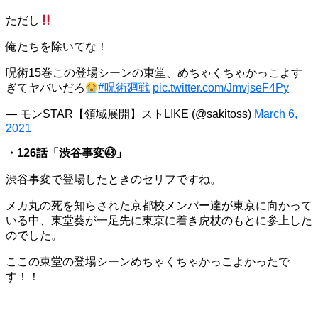
ただし
俺たちを除いてな！
呪術15巻この登場シーンの東堂、めちゃくちゃかっこよす
ぎてヤバいだろ
#呪術廻戦
pic.twitter.com/JmvjseF4Py
— モンSTAR【領域展開】ストLIKE (@sakitoss)
March 6,
2021
・126話「渋谷事変㊸」
渋谷事変で登場したときのセリフですね。
メカ丸の死を知らされた京都校メンバー達が東京に向かって
いる中、東堂葵が一足先に東京に着き虎杖のもとに参上した
のでした。
ここの東堂の登場シーンめちゃくちゃかっこよかったで
す！！