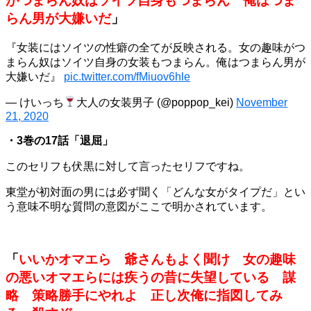
がつまらん奴はソイツ自身もつまらん 俺はつま
らん男が大嫌いだ
」
『女装にはソイツの性癖の全てが反映される。女の趣味がつ
まらん奴はソイツ自身の女装もつまらん。俺はつまらん男が
大嫌いだ』
pic.twitter.com/fMiuov6hle
— けいっち
大人の女装男子 (@poppop_kei)
November
21, 2020
・3巻の17話「退屈」
このセリフも伏黒に対して言ったセリフですね。
東堂が初対面の男には必ず聞く「どんな女がタイプだ」とい
う意味不明な質問の意図がここで明かされています。
「
いいかオマエら 爺さんもよく聞け 女の趣味
の悪いオマエらには疾うの昔に失望している 謀
略 策略勝手にやれよ 正し次俺に指図してみ