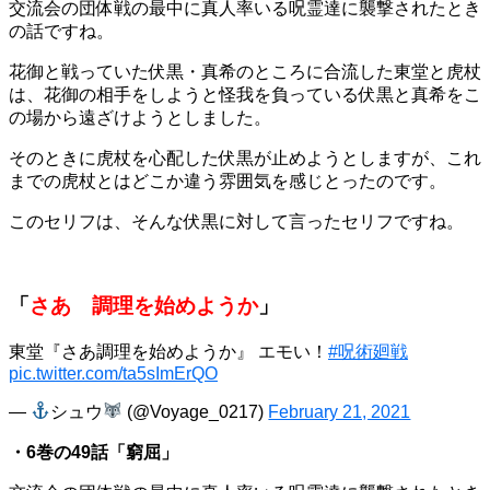
交流会の団体戦の最中に真人率いる呪霊達に襲撃されたとき
の話ですね。
花御と戦っていた伏黒・真希のところに合流した東堂と虎杖
は、花御の相手をしようと怪我を負っている伏黒と真希をこ
の場から遠ざけようとしました。
そのときに虎杖を心配した伏黒が止めようとしますが、これ
までの虎杖とはどこか違う雰囲気を感じとったのです。
このセリフは、そんな伏黒に対して言ったセリフですね。
「
さあ 調理を始めようか
」
東堂『さあ調理を始めようか』 エモい！
#呪術廻戦
pic.twitter.com/ta5sImErQO
—
シュウ
(@Voyage_0217)
February 21, 2021
・6巻の49話「窮屈」