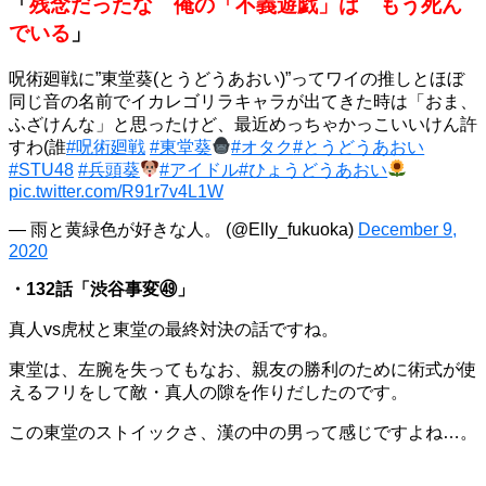
「
残念だったな 俺の「不義遊戯」は もう死ん
でいる
」
呪術廻戦に”東堂葵(とうどうあおい)”ってワイの推しとほぼ
同じ音の名前でイカレゴリラキャラが出てきた時は「おま、
ふざけんな」と思ったけど、最近めっちゃかっこいいけん許
すわ(誰
#呪術廻戦
#東堂葵
#オタク
#とうどうあおい
#STU48
#兵頭葵
#アイドル
#ひょうどうあおい
pic.twitter.com/R91r7v4L1W
— 雨と黄緑色が好きな人。 (@Elly_fukuoka)
December 9,
2020
・132話「渋谷事変㊾」
真人vs虎杖と東堂の最終対決の話ですね。
東堂は、左腕を失ってもなお、親友の勝利のために術式が使
えるフリをして敵・真人の隙を作りだしたのです。
この東堂のストイックさ、漢の中の男って感じですよね…。