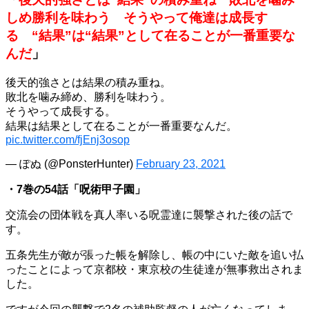
しめ勝利を味わう そうやって俺達は成長す
る “結果”は“結果”として在ることが一番重要な
んだ
」
後天的強さとは結果の積み重ね。
敗北を噛み締め、勝利を味わう。
そうやって成長する。
結果は結果として在ることが一番重要なんだ。
pic.twitter.com/fjEnj3osop
— ぽぬ (@PonsterHunter)
February 23, 2021
・7巻の54話「呪術甲子園」
交流会の団体戦を真人率いる呪霊達に襲撃された後の話で
す。
五条先生が敵が張った帳を解除し、帳の中にいた敵を追い払
ったことによって京都校・東京校の生徒達が無事救出されま
した。