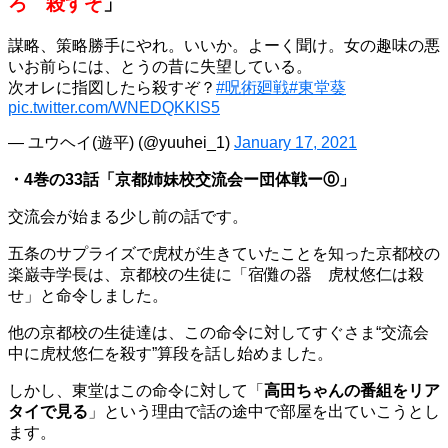
ろ 殺すぞ
」
謀略、策略勝手にやれ。いいか。よーく聞け。女の趣味の悪
いお前らには、とうの昔に失望している。
次オレに指図したら殺すぞ？
#呪術廻戦
#東堂葵
pic.twitter.com/WNEDQKKlS5
— ユウヘイ(遊平) (@yuuhei_1)
January 17, 2021
・4巻の33話「京都姉妹校交流会ー団体戦ー⓪」
交流会が始まる少し前の話です。
五条のサプライズで虎杖が生きていたことを知った京都校の
楽巌寺学長は、京都校の生徒に「宿儺の器 虎杖悠仁は殺
せ」と命令しました。
他の京都校の生徒達は、この命令に対してすぐさま“交流会
中に虎杖悠仁を殺す”算段を話し始めました。
しかし、東堂はこの命令に対して「
高田ちゃんの番組をリア
タイで見る
」という理由で話の途中で部屋を出ていこうとし
ます。