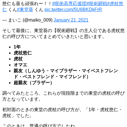
悠仁も葵も頑張れー！！
#呪術高専応援団
#呪術廻戦
#虎杖悠
仁
くん
#東堂葵
くん
pic.twitter.com/5U6BKDkFrR
— まいこ (@maiko_009)
January 21, 2021
そして最後に、東堂葵の【呪術廻戦】の主人公である虎杖悠
仁の呼び方についてまとめていきたいと思います。
1年
虎杖悠仁
虎杖
オマエ
親友（しんゆう・マイブラザー・マイベストフレン
ド・ベストフレンド・マイフレンド）
超親友（ブラザー）
調べてみたところ、これらが現段階までの東堂の虎杖の呼び
方となっています。
初対面のときの東堂の虎杖の呼び方が、「1年・虎杖悠仁・
虎杖」でした。
このときは、普通の呼び方でしたね。