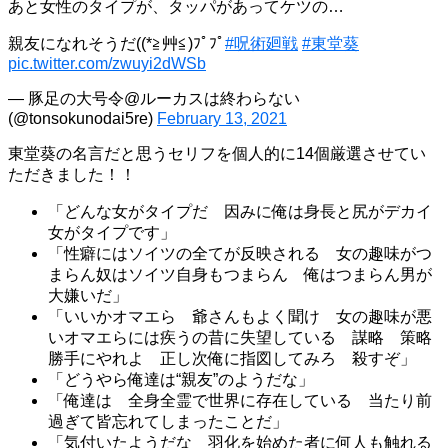
あと女性のタイプが、タッパがあってケツの…
親友になれそうだ((*≧艸≦)ﾌﾟﾌﾟ
#呪術廻戦
#東堂葵
pic.twitter.com/zwuyi2dWSb
— 豚足の大号令@ルーカスは終わらない
(@tonsokunodai5re)
February 13, 2021
東堂葵の名言だと思うセリフを個人的に14個厳選させてい
ただきました！！
「どんな女がタイプだ 因みに俺は身長と尻がデカイ
女がタイプです」
「性癖にはソイツの全てが反映される 女の趣味がつ
まらん奴はソイツ自身もつまらん 俺はつまらん男が
大嫌いだ」
「いいかオマエら 爺さんもよく聞け 女の趣味が悪
いオマエらには疾うの昔に失望している 謀略 策略
勝手にやれよ 正し次俺に指図してみろ 殺すぞ」
「どうやら俺達は“親友”のようだな」
「俺達は 全身全霊で世界に存在している 当たり前
過ぎて皆忘れてしまったことだ」
「気付いたようだな 羽化を始めた者に何人も触れる