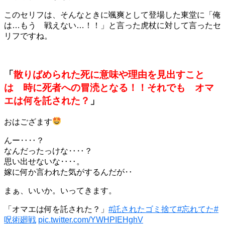
このセリフは、そんなときに颯爽として登場した東堂に「俺
は…もう 戦えない…！！」と言った虎杖に対して言ったセ
リフですね。
「
散りばめられた死に意味や理由を見出すこと
は 時に死者への冒涜となる！！それでも オマ
エは何を託された？
」
おはござます
んー‥‥？
なんだったっけな‥‥？
思い出せないな‥‥。
嫁に何か言われた気がするんだが‥
まぁ、いいか。いってきます。
「オマエは何を託された？」
#託されたゴミ捨て
#忘れてた
#
呪術廻戦
pic.twitter.com/YWHPIEHghV