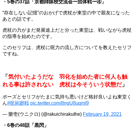
・5巻の37話「京都姉妹校交流会ー団体戦ー④」
“存在しない記憶”のおかげで虎杖が東堂の中で親友になった
あとの話です。
虎杖の力がまだ発展途上だと分った東堂は、戦いながら虎杖
の指導を始めたのです。
このセリフは、虎杖に呪力の流し方についてを教えたセリフ
ですね。
「
気付いたようだな 羽化を始めた者に何人も触
れる事は許されない 虎杖は今そういう状態だ
」
ポーズとセリフがたまに気持ち悪いけど格好良いよね東堂く
ん
#呪術廻戦
pic.twitter.com/8ngU8uqmI9
— 樂壱(ウニクロ) (@rakuichirakuthe)
February 19, 2021
・6巻の48話「黒閃」