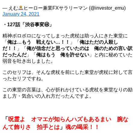
— えむ
ヒーロー兼業FXサラリーマン (@investor_emu)
January 24, 2021
・127話「渋谷事変㊹」
精神ボロボロになってしまった虎杖は助っ人にきた東堂に
「
俺は…もう 戦えない…！！
」「
俺はただの人殺し
だ！！
」「
俺が信念だと思っていたのは 俺のための言い訳
だったんだ
」「
俺はもう 俺を許せない
」と内に秘めていた
弱音を吐き出しました。
このセリフは、そんな虎杖を前にした東堂が虎杖に対して言
ったセリフですね。
この東堂の言葉は、心が折れかけている虎杖を東堂なりの励
まし方・気合いの入れ方だったんですよ。
「
呪霊よ オマエが知らんハズもあるまい 腕な
んて飾りさ 拍手とは
」
魂の喝采！！