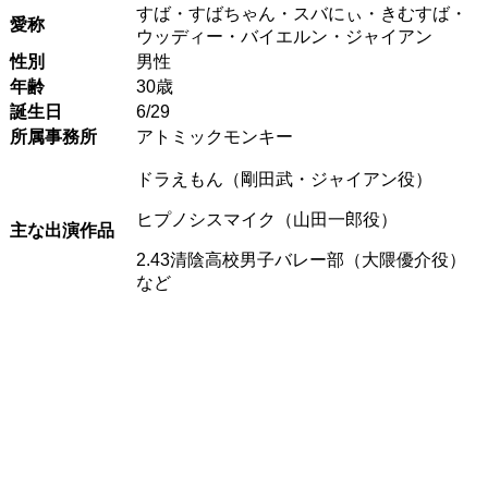
すば・すばちゃん・スバにぃ・きむすば・
愛称
ウッディー・バイエルン・ジャイアン
性別
男性
年齢
30歳
誕生日
6/29
所属事務所
アトミックモンキー
ドラえもん（剛田武・ジャイアン役）
ヒプノシスマイク（山田一郎役）
主な出演作品
2.43清陰高校男子バレー部（大隈優介役）
など