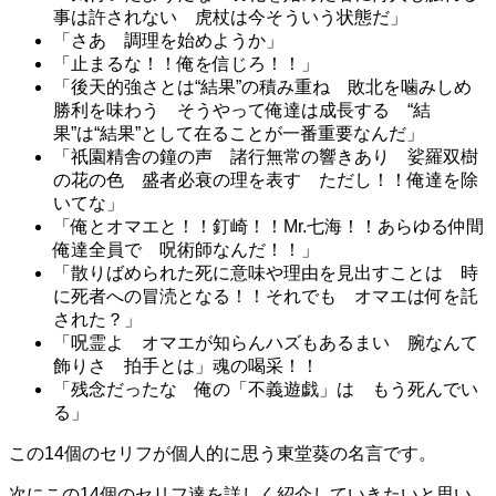
事は許されない 虎杖は今そういう状態だ」
「さあ 調理を始めようか」
「止まるな！！俺を信じろ！！」
「後天的強さとは“結果”の積み重ね 敗北を噛みしめ
勝利を味わう そうやって俺達は成長する “結
果”は“結果”として在ることが一番重要なんだ」
「祇園精舎の鐘の声 諸行無常の響きあり 娑羅双樹
の花の色 盛者必衰の理を表す ただし！！俺達を除
いてな」
「俺とオマエと！！釘崎！！Mr.七海！！あらゆる仲間
俺達全員で 呪術師なんだ！！」
「散りばめられた死に意味や理由を見出すことは 時
に死者への冒涜となる！！それでも オマエは何を託
された？」
「呪霊よ オマエが知らんハズもあるまい 腕なんて
飾りさ 拍手とは」魂の喝采！！
「残念だったな 俺の「不義遊戯」は もう死んでい
る」
この14個のセリフが個人的に思う東堂葵の名言です。
次にこの14個のセリフ達を詳しく紹介していきたいと思い