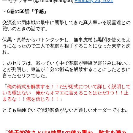
— ゼデフォー (@zeldahyliangod)
February 26, 2021
・6巻の50話「予感」
交流会の団体戦の最中に襲撃してきた真人率いる呪霊達との
戦いのときの話です。
伏黒・真希からバトンタッチし、無事虎杖も黒閃を使えるよ
うになったので二人で花御を相手することになった東堂と虎
杖。
このセリフは、戦っていく中で花御が特級呪霊並みに強いこ
とが判明し、東堂が自分の術式を解禁することにしたときに
言ったセリフでした。
「
俺の術式を解禁する！！だが術式について詳しく説明して
いる暇はない 俺からオマエに言えることはただ1つ！！止
まるな！！俺を信じろ！！
」
とても単純でいて信頼関係がないと難しいオーダーですね。
「
後天的強さとは“結果”の積み重ね 敗北を噛み