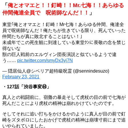
「
俺とオマエと！！釘崎！！Mr.七海！！あらゆる
仲間俺達全員で 呪術師なんだ！！
」
東堂｢俺とオマエと！釘崎！Mr七海！あらゆる仲間、俺達全
員で呪術師なんだ！俺たちが生きている限り、死んでいった
仲間たちが真に敗北することはない！｣
未成年でこの死生観に到達している東堂ｸﾝに畏敬の念を禁じ
得ないな
獣の巨人戦前のエルヴィン団長演説と似ているようで違
う……
pic.twitter.com/smyDx3yj7N
— 隠居仙人@シベリア超特級呪霊 (@sennindesuzo)
February 23, 2021
・127話「渋谷事変㊹」
真人との戦闘前に、宿儺の暴走そして虎杖の目の前で七海が
死んだことにより虎杖の精神は崩れかけていたのです。
そしてそれに追い打ちをかけるかのように真人が目の前で釘
崎をズタボロにしたおかげで虎杖の精神は崩壊寸前にまで追
いやられていました。