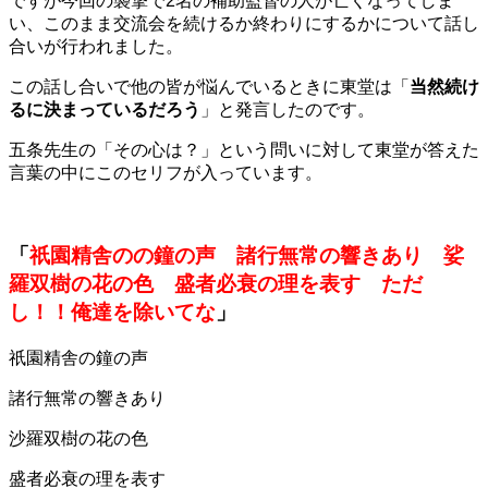
ですが今回の襲撃で2名の補助監督の人が亡くなってしま
い、このまま交流会を続けるか終わりにするかについて話し
合いが行われました。
この話し合いで他の皆が悩んでいるときに東堂は「
当然続け
るに決まっているだろう
」と発言したのです。
五条先生の「その心は？」という問いに対して東堂が答えた
言葉の中にこのセリフが入っています。
「
祇園精舎のの鐘の声 諸行無常の響きあり 娑
羅双樹の花の色 盛者必衰の理を表す ただ
し！！俺達を除いてな
」
祇園精舎の鐘の声
諸行無常の響きあり
沙羅双樹の花の色
盛者必衰の理を表す