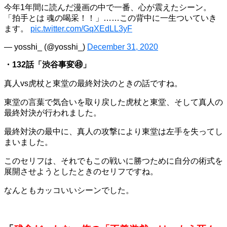
今年1年間に読んだ漫画の中で一番、心が震えたシーン。
「拍手とは 魂の喝采！！」……この背中に一生ついていき
ます。
pic.twitter.com/GqXEdLL3yF
— yosshi_ (@yosshi_)
December 31, 2020
・132話「渋谷事変㊾」
真人vs虎杖と東堂の最終対決のときの話ですね。
東堂の言葉で気合いを取り戻した虎杖と東堂、そして真人の
最終対決が行われました。
最終対決の最中に、真人の攻撃により東堂は左手を失ってし
まいました。
このセリフは、それでもこの戦いに勝つために自分の術式を
展開させようとしたときのセリフですね。
なんともカッコいいシーンでした。