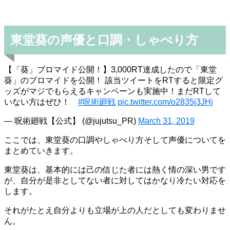
東堂葵の声優と口調・しゃべり方
【「葵」ブロマイド公開！】3,000RT達成したので「東堂
葵」のブロマイドを公開！ 該当ツイートをRTすると限定グ
ッズがマジでもらえるキャンペーンも実施中！まだRTして
いない方はぜひ！
#呪術廻戦
pic.twitter.com/o2835j3JHj
— 呪術廻戦【公式】 (@jujutsu_PR)
March 31, 2019
ここでは、東堂葵の口調やしゃべり方そして声優についてを
まとめていきます。
東堂葵は、基本的には己の信じた者には熱く情の深い男です
が、自分が是非としてない者に対してはかなり冷たい対応を
します。
それがたとえ自分よりも立場が上の人だとしても変わりませ
ん。