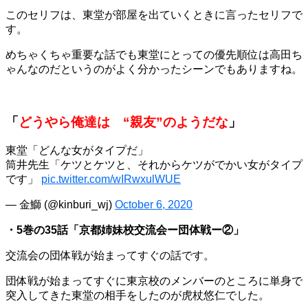
このセリフは、東堂が部屋を出ていくときに言ったセリフで
す。
めちゃくちゃ重要な話でも東堂にとっての優先順位は高田ち
ゃんなのだというのがよく分かったシーンでもありますね。
「
どうやら俺達は “親友”のようだな
」
東堂「どんな女がタイプだ」
筒井先生「ケツとケツと、それからケツがでかい女がタイプ
です」
pic.twitter.com/wIRwxulWUE
— 金鰤 (@kinburi_wj)
October 6, 2020
・5巻の35話「京都姉妹校交流会ー団体戦ー②」
交流会の団体戦が始まってすぐの話です。
団体戦が始まってすぐに東京校のメンバーのところに単身で
突入してきた東堂の相手をしたのが虎杖悠仁でした。