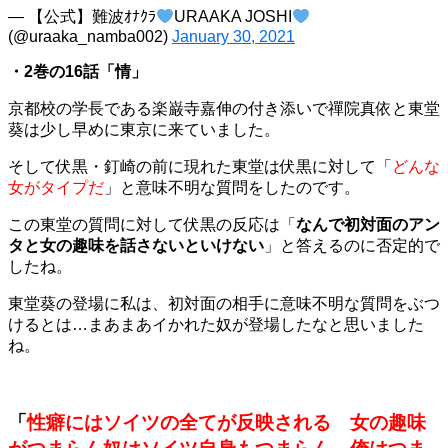
— 【公式】難波ｵﾅｸﾗ
URAAKA JOSHI
(@uraaka_namba002)
January 30, 2021
・2巻の16話「情」
京都校の学長である楽巌寺嘉伸の付き添いで禪院真依と東堂
葵は少し早めに東京に来ていました。
そして伏黒・釘崎の前に現れた東堂は伏黒に対して「
どんな
女がタイプだ
」と意味不明な質問をしたのです。
この東堂の質問に対して伏黒の反応は「
なんで初対面のアン
タと女の趣味を話さないといけない
」と答えるのに否定的で
したね。
東堂葵の登場に私は、初対面の相手に意味不明な質問をぶつ
けるとは…まあまあイかれた奴が登場したなと思いました
ね。
「
性癖にはソイツの全てが反映される 女の趣味