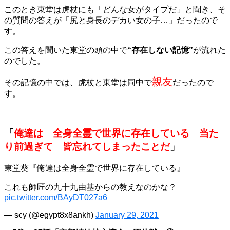
このとき東堂は虎杖にも「どんな女がタイプだ」と聞き、そ
の質問の答えが「尻と身長のデカい女の子…」だったので
す。
この答えを聞いた東堂の頭の中で
“存在しない記憶”
が流れた
のでした。
親友
その記憶の中では、虎杖と東堂は同中で
だったので
す。
「
俺達は 全身全霊で世界に存在している 当た
り前過ぎて 皆忘れてしまったことだ
」
東堂葵『俺達は全身全霊で世界に存在している』
これも師匠の九十九由基からの教えなのかな？
pic.twitter.com/BAyDT027a6
— scy (@egypt8x8ankh)
January 29, 2021