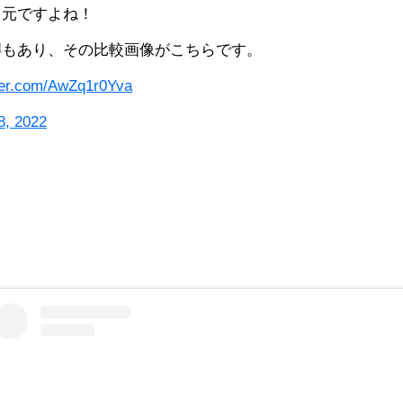
目元ですよね！
噂もあり、その比較画像がこちらです。
tter.com/AwZq1r0Yva
8, 2022