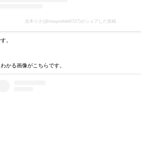
吉木りさ(@risayoshiki0727)がシェアした投稿
です。
くわかる画像がこちらです。