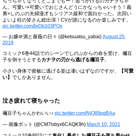
ちっちゃくなってどこまでもー！追っかけるのカナヲちゃ
ん。可愛い×可愛いでおじさんどうにかなっちゃいそう！義
勇×しのぶの夫婦漫才もシリアス緩和で面白かった。次回い
よいよ柱の皆さん総出演！CVが誰になるのか楽しみです。
pic.twitter.com/brDb103PQx
— お嬢＠酒と薔薇の日々 (@ketsuatsu_yabai)
August 25,
2019
コミック6巻44話でのシーンでしのぶからの命を受け、禰豆
子を倒そうとする
カナヲの刃から逃げる禰豆子
。
小さい身体で俊敏に逃げる姿は凄いはずなのですが、
【可愛
い】
でしかありません。
泣き疲れて寝ちゃった
禰豆子ちゃんかわいい♪
pic.twitter.com/NjQ89pgBAa
— 画像ボット (@CM7lsbyx6CAQK9h)
March 10, 2021
コミック10巻85話にて
鬼化し暴走した禰豆子を落ち着かせ