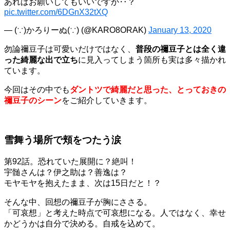
あればお願いしてもいいですか‥？
pic.twitter.com/6DGnX32tXQ
— (∵)かろりーぬ(∵) (@KARO8ORAK)
January 13, 2020
勿論禰豆子は可愛いだけではなく、
普段の禰豆子とは全く違
った綺麗な出で立ち
に見入ってしまう箇所も実は多々描かれ
ています。
今回はその中でも
ダントツで綺麗だと思った、とっておきの
禰豆子のシーン
をご紹介していきます。
雪舞う場所で頬をつたう涙
第92話。恐れていた展開に？絶叫！
宇髄さんは？伊之助は？善逸は？
モヤモヤを抱えたまま、次は15日だと！？
そんな中、回想の禰豆子が胸にささる。
「可哀想」と考えた時点で可哀想になる。人ではなく、幸せ
かどうかは自分で決める。自戒を込めて。