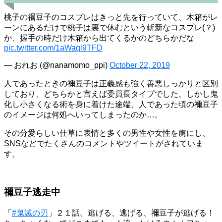
桃子の禰豆子のコスプレはきっと先を行っていて、木箱がレ
ーンにあるだけで桃子は裏で休むという斬新なコスプレ(？)
か、握手の時だけ木箱から出てくるかのどちらかだな
pic.twitter.com/1aWaql9TFD
— おれお (@nanamomo_ppi)
October 22, 2019
人であったときの禰豆子は正義感も強く善悪しっかりと区別
しており、どちらかと言えば委員長タイプでした、しかし鬼
化し小さくなる術を身に着けた途端、人であった頃の禰豆子
のイメージは何処へいってしまったのか…。
その分愛らしい仕草に表情と多くの男性や女性を虜にし、
SNSなどでたくさんのコメントやツイートがされていま
す。
禰豆子逃走中
「
#鬼滅の刃
」２１話。逃げる、逃げる、禰豆子が逃げる！