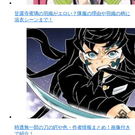
甘露寺蜜璃の羽織がエロい？隊服の理由や羽織の柄に
浴衣シーンまで！
時透無一郎の刀の鍔や色・作者情報まとめ！画像付き
で紹介！