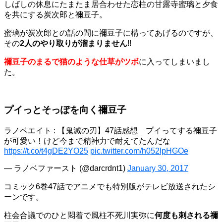
しばしの休息にたまたま居合わせた恋柱の甘露寺蜜璃と夕食
を共にする炭次郎と禰豆子。
蜜璃が炭次郎との話の間に禰豆子に構ってあげるのですが、
その
2人のやり取りが溜まりません
!!
禰豆子のまるで猫のような仕草がツボ
に入ってしまいまし
た。
プイっとそっぽを向く禰豆子
ラノベエイト : 【鬼滅の刃】47話感想 プイってする禰豆子
が可愛い！けど今まで精神力で耐えてたんだな
https://t.co/t4gDE2YO25
pic.twitter.com/h052lpHGOe
— ラノベファースト (@darcrdnt1)
January 30, 2017
コミック6巻47話でアニメでも特別版がテレビ放送されたシ
ーンです。
柱会合議でのひと悶着で風柱不死川実弥に
何度も刺される禰