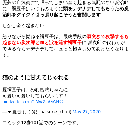
魘夢の血気術にて眠ってしまい全く起きる気配のない炭治郎
に、禰豆子はいつものように
頭をナデナデしてもらうため炭
治郎をグイグイ引っ張り起こそうと奮闘します
。
しかし全く起きない!!
怒りながら拗ねる禰豆子は、最終手段の
頭突きで攻撃するも
起きない炭次郎と血と涙を流す禰豆子
に 炭次郎の代わりが
できるならナデナデしてギュっと抱きしめてあげたくなりま
す。
猫のように甘えてじゃれる
夏禰豆子は、めむ蜜璃ちゃんに
可愛い可愛いしてもらいます！！！
pic.twitter.com/5Mw2i5GANC
— ♥ 夏音 (。) (@_natsune_churi)
May 27, 2020
コミック12巻101話でのシーンです。