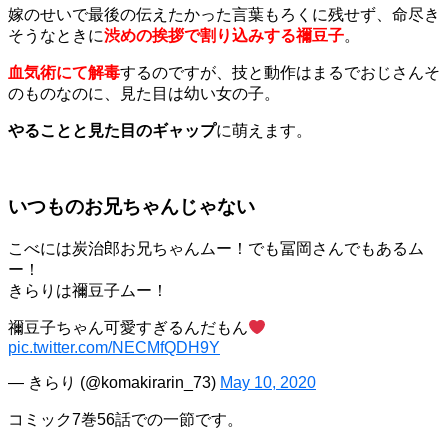
嫁のせいで最後の伝えたかった言葉もろくに残せず、命尽き
そうなときに
渋めの挨拶で割り込みする禰豆子
。
血気術にて解毒
するのですが、技と動作はまるでおじさんそ
のものなのに、見た目は幼い女の子。
やることと見た目のギャップ
に萌えます。
いつものお兄ちゃんじゃない
こべには炭治郎お兄ちゃんムー！でも冨岡さんでもあるム
ー！
きらりは禰豆子ムー！
禰豆子ちゃん可愛すぎるんだもん
pic.twitter.com/NECMfQDH9Y
— きらり (@komakirarin_73)
May 10, 2020
コミック7巻56話での一節です。