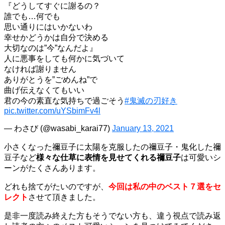
『どうしてすぐに謝るの？
誰でも…何でも
思い通りにはいかないわ
幸せかどうかは自分で決める
大切なのは”今”なんだよ』
人に悪事をしても何かに気づいて
なければ謝りません
ありがとうを”ごめんね”で
曲げ伝えなくてもいい
君の今の素直な気持ちで過ごそう
#鬼滅の刃好き
pic.twitter.com/uYSbimFv4l
— わさび (@wasabi_karai77)
January 13, 2021
小さくなった禰豆子に太陽を克服したの禰豆子・鬼化した禰
豆子など
様々な仕草に表情を見せてくれる禰豆子
は可愛いシ
ーンがたくさんあります。
どれも捨てがたいのですが、
今回は私の中のベスト７選をセ
レクト
させて頂きました。
是非一度読み終えた方もそうでない方も、違う視点で読み返