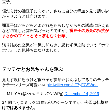
豆子
。
傷だらけの禰豆子に向かい、さらに自分の稀血を見て襲い掛
からせようと仕向けます。
禰豆子はだらだらとよだれをたらしながらその誘惑に絶える
など切迫した雰囲気だったのですが、
禰豆子の必死の抵抗が
まさかのプイっとそっぽをむく仕草
。
張り詰めた空気が一気に和らぎ、思わず伊之助でいう『ホワ
ホワ』した気持ちになりました。
テッテケとお兄ちゃんを運ぶ
見返す度に思うけど禰豆子が炭治郎おんぶしてるこのテッテ
ケテーシリーズ可愛い☺
pic.twitter.com/LF7yFGSWde
— M.I_Y.A (@zzowrYULvONIWPg)
December 14, 2019
3と同じくコミック11巻95話のシーンですが、
今回は仕草だ
けではありません
。