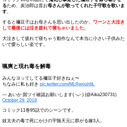
る
ため、炭治郎は昔お
母さんが歌ってくれた子守歌を歌いま
す
。
すると禰豆子はお母さんを思い出したのか、
ワーンと大泣き
して最後には泣き疲れて寝ちゃいました
。
大泣きして疲れて寝ちゃう動作なんて本当に小さい子供みた
いで愛らしい姿です。
颯爽と現れ毒を解毒
みんなヨッてしてる禰豆子好きねぇ〜
ちなみに私も好き
pic.twitter.com/MLRwouhltL
— あいか 固ツイ確認お願いします( ᵕᴗᵕ ) (@Aika230731)
October 29, 2019
コミック11巻95話でのシーンです。
妓太夫の毒で死にかけの宇髄天元に群がる嫁3人。