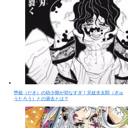
堕姫（だき）の幼少期が切なすぎ！兄妓夫太郎（ぎゅ
うたろう）との過去とは？