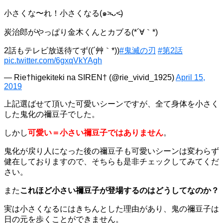
小さくな〜れ！小さくなる(๑˃̵ᴗ˂̵)
炭治郎がやっぱり金木くんとカブる(*´∀｀*)
2話もテレビ放送待てず((´艸｀*))
#鬼滅の刃
#第2話
pic.twitter.com/6gxqVkYAgh
— Rie†higekiteki na SIREN† (@rie_vivid_1925)
April 15,
2019
上記選ばせて頂いた可愛いシーンですが、全て身体を小さく
した鬼化の禰豆子でした。
しかし
可愛い＝小さい禰豆子ではありません
。
鬼化が戻り人になった後の禰豆子も可愛いシーンは変わらず
健在しておりますので、そちらも是非チェックしてみてくだ
さい。
また
これほど小さい禰豆子が登場するのはどうしてなのか？
実は小さくなるにはきちんとした理由があり、鬼の禰豆子は
日の元を歩くことができません。