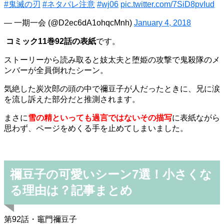
#鬼滅の刃
#ネタバレ注意
#wj06
pic.twitter.com/7SiD8pvIud
— 一期一会 (@D2ec6dA1ohqcMnh)
January 4, 2018
コミック11巻92話の表紙
です。
ストーリーから読み取ると妓太夫と堕姫の攻撃で鬼殺隊のメ
ンバーが全員倒れたシーン。
気絶した炭次郎の頭の中で禰豆子が人だったときに、兄に涙
を流し訴えた部分だと推測されます。
まさに
雪の精といっても過言ではないその描写
に表紙ながら
思わず、ページをめくる手を止めてしまいました。
禰豆子の可愛いシーン7選！小さくな
る理由は？記事まとめ
第92話・竈門禰豆子