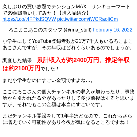
久しぶりの買い放題でテンションMAX！サンキューマート
で39個爆買いしてみた！【購入品紹介】
https://t.co/t4FPkdSQVW
pic.twitter.com/iWCRaoltCm
— ろこまこあこのスタッフ (@rma_stuff)
February 16, 2022
小学生にしてYouTube登録者数が21万7千人もいるろこまこ
あこさんですが、その年収はどれくらいあるのでしょうか。
累計収入が約2400万円、推定年収
調査した結果、
は約2100万円
でした！
まだ小学生なのにすごい金額ですよね…。
ここにろこさんの個人チャンネルの収入が加わったり、事務
所から引かれたる分があったりして多少前後はすると思いま
すが、それでもこの金額は本当にすごいです。
まだチャンネル開設をして1年半ほどなので、これからさら
に増えていく可能性があり今後が気になるところですね！