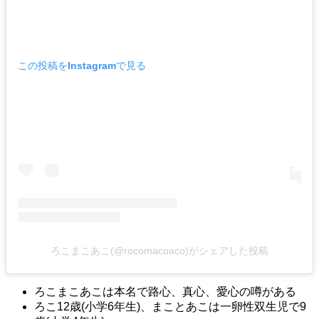
この投稿をInstagramで見る
ろこまこあこ(@rocomacoaco)がシェアした投稿
ろこまこあこは本名で路心、真心、愛心の噂がある
ろこ12歳(小学6年生)、まことあこは一卵性双生児で9