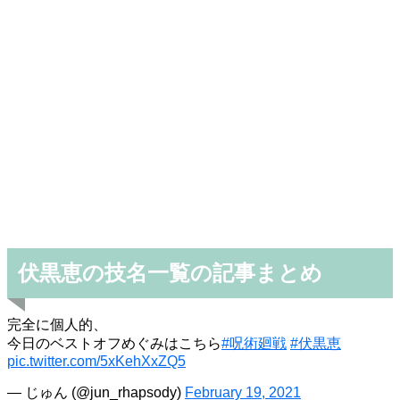
伏黒恵の技名一覧の記事まとめ
完全に個人的、
今日のベストオフめぐみはこちら
#呪術廻戦
#伏黒恵
pic.twitter.com/5xKehXxZQ5
— じゅん (@jun_rhapsody)
February 19, 2021