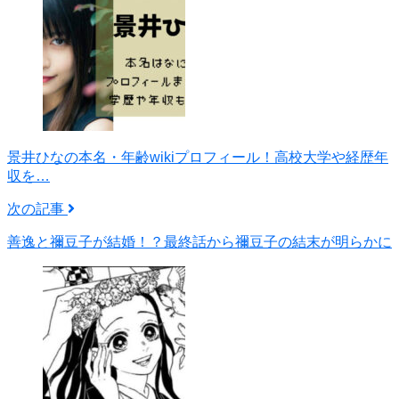
景井ひなの本名・年齢wikiプロフィール！高校大学や経歴年
収を…
次の記事
善逸と禰豆子が結婚！？最終話から禰豆子の結末が明らかに