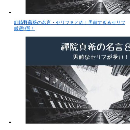
釘崎野薔薇の名言・セリフまとめ！男前すぎるセリフ
厳選9選！