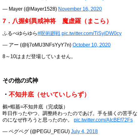
— Mayer (@Mayer1528)
November 16, 2020
7．八握剣異戒神将 魔虚羅（まこら）
ふるべゆらゆら
#呪術廻戦
pic.twitter.com/TiSyiDW0cy
— アー (@Ij7oMU3NFsYyY7n)
October 10, 2020
8～10はまだ登場していません。
その他の式神
・
不知井底（せいていしらず）
鵺+蝦蟇=不知井底（完成版）
昨日作ったやつ、調整終わったのであげ。手を描くの苦手な
のになぜ作ろうと思ったのか。
pic.twitter.com/AIcBEf72Fs
— ペグペグ (@PEGU_PEGU)
July 4, 2018