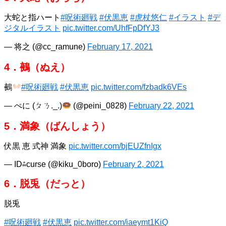
大蛇と指ハート
#呪術廻戦
#伏黒恵
#虎杖悠仁
#イラスト
#デ
ジタルイラスト
pic.twitter.com/UhfFpDfYJ3
— 将之 (@cc_ramune)
February 17, 2021
4．鵺（ぬえ）
鵺
#呪術廻戦
#伏黒恵
pic.twitter.com/fzbadk6VEs
— ぺに (ㄆㄋ._.)
(@peini_0828)
February 22, 2021
5．満象（ばんしょう）
伏黒 恵 式神 満象
pic.twitter.com/bjEUZfnIgx
— ID⁂curse (@kiku_0boro)
February 2, 2021
6．脱兎（だっと）
脱兎
#呪術廻戦
#伏黒恵
pic.twitter.com/iaeymt1KiQ