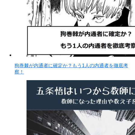
狗巻棘が内通者に確定か？もう1人の内通者を徹底考
察！