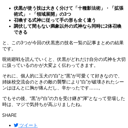
伏黒が使う技は大きく分けて「十種影法術」・「拡張
術式」・「領域展開」の3つ
召喚する式神に従って手の形も全く違う
調伏して間もない満象以外の式神なら同時に2体召喚
できる
と、この3つが今回の伏黒恵の技名一覧の記事まとめの結果
です。
呪術廻戦を読んでいくと、伏黒がどれだけ自分の式神を大切
に扱っているのかが大変よく伝わってきます。
それに、個人的に玉犬の“白”と“黒”が可愛くて好きなので、
姉妹校交流会のときの敵の襲撃により“白”が破壊されたシー
ンはほんとに胸が痛んだし、辛かったです……。
でもその後、“黒”が“白”の力を受け継ぎ“渾”となって登場した
時は、マジで気持ちが高ぶりましたね。
SHARE
ツイート