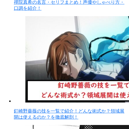
禪院真希の名言・セリフまとめ！声優やしゃべり方・
口調を紹介！
釘崎野薔薇の技を一覧で紹介！どんな術式か？領域展
開は使えるのか？を徹底解剖！