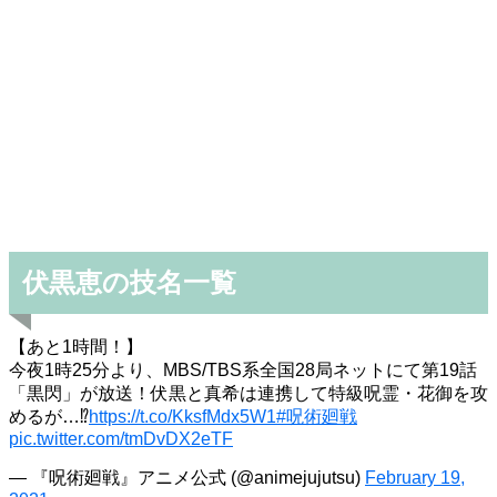
伏黒恵の技名一覧
【あと1時間！】
今夜1時25分より、MBS/TBS系全国28局ネットにて第19話
「黒閃」が放送！伏黒と真希は連携して特級呪霊・花御を攻
めるが…⁉
https://t.co/KksfMdx5W1
#呪術廻戦
pic.twitter.com/tmDvDX2eTF
— 『呪術廻戦』アニメ公式 (@animejujutsu)
February 19,