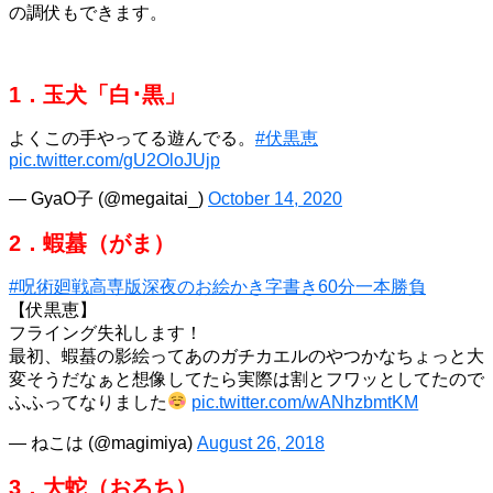
の調伏もできます。
1．玉犬「白･黒」
よくこの手やってる遊んでる。
#伏黒恵
pic.twitter.com/gU2OloJUjp
— GyaO子 (@megaitai_)
October 14, 2020
2．蝦蟇（がま）
#呪術廻戦高専版深夜のお絵かき字書き60分一本勝負
【伏黒恵】
フライング失礼します！
最初、蝦蟇の影絵ってあのガチカエルのやつかなちょっと大
変そうだなぁと想像してたら実際は割とフワッとしてたので
ふふってなりました
pic.twitter.com/wANhzbmtKM
— ねこは (@magimiya)
August 26, 2018
3．大蛇（おろち）