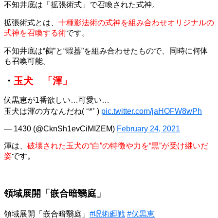
不知井底は「拡張術式」で召喚された式神。
拡張術式とは、
十種影法術の式神を組み合わせオリジナルの
式神を召喚する術
です。
不知井底は“鵺”と“蝦蟇”を組み合わせたもので、同時に何体
も召喚可能。
・
玉犬 「渾」
伏黒恵が1番欲しい…可愛い…
玉犬は渾の方なんだね( ‘꒳​’ )
pic.twitter.com/jaHOFW8wPh
— 1430 (@CknSh1evCiMIZEM)
February 24, 2021
渾は、
破壊された玉犬の“白”の特徴や力を“黒”が受け継いだ
姿
です。
領域展開「嵌合暗翳庭」
領域展開「嵌合暗翳庭」
#呪術廻戦
#伏黒恵