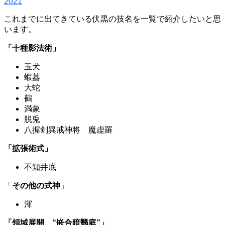
2021
これまでに出てきている伏黒の技名を一覧で紹介したいと思
います。
「十種影法術」
玉犬
蝦蟇
大蛇
鵺
満象
脱兎
八握剣異戒神将 魔虚羅
「拡張術式」
不知井底
「
その他の式神
」
渾
「領域展開 “嵌合暗翳庭”」