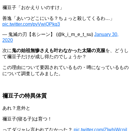
禰豆子「おかえり いのすけ」
善逸「あいつどこにいる？ちょっと殺してくるわ…」
pic.twitter.com/pvVwiQPkq3
— 鬼滅の刃【名シーン】 (@k_i_m_e_t_su)
January 30,
2020
次に
鬼の始祖無惨さえも叶わなかった太陽の克服
を、どうし
て禰豆子だけが成し得たのでしょうか？
この理由について要因されているもの・噂になっているもの
について調査してみました。
禰豆子の特異体質
あれ？意外と
禰豆子(寝る子)は育つ！
ってダジャレ言われてなかった？
pic.twitter.com/ZIwhiWcnjl