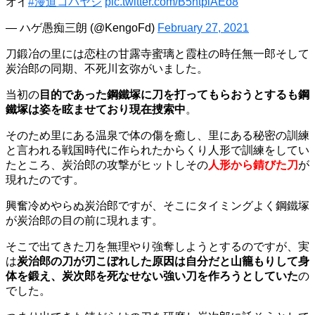
オイ
#漫道コバヤシ
pic.twitter.com/B5ntpiAEo8
— ハゲ愚痴三朗 (@KengoFd)
February 27, 2021
刀鍛冶の里には恋柱の甘露寺蜜璃と霞柱の時任無一郎そして
炭治郎の同期、不死川玄弥がいました。
当初の
目的であった鋼鐵塚に刀を打ってもらおうとするも鋼
鐵塚は姿を眩ませており現在捜索中
。
そのため里にある温泉で体の傷を癒し、里にある秘密の訓練
と言われる戦国時代に作られたからくり人形で訓練をしてい
たところ、炭治郎の攻撃がヒットしその
人形から錆びた刀
が
現れたのです。
興奮冷めやらぬ炭治郎ですが、そこにタイミングよく鋼鐵塚
が炭治郎の目の前に現れます。
そこで出てきた刀を無理やり強奪しようとするのですが、実
は
炭治郎の刀が刃こぼれした原因は自分だと山籠もりして身
体を鍛え、炭次郎を死なせない強い刀を作ろうとしていた
の
でした。