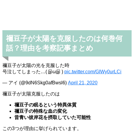
禰豆子が太陽を克服したのは何巻何
話？理由を考察記事まとめ
禰豆子が太陽の光を克服した時
号泣してしまった…( இωஇ )
pic.twitter.com/GIWy0urLCi
— アイ (@9dN6Skg0afBwsl6)
April 21, 2020
禰豆子が太陽克服したのは
禰豆子の眠るという特異体質
禰豆子の特殊な血の変化
昔青い彼岸花を摂取していた可能性
この3つが理由に挙げられています。