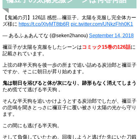
【鬼滅の刃】126話 感想…禰豆子、太陽を克服し完全体カー
ズ様に
https://t.co/XtyMT8tb6R
pic.twitter.com/UNkzFhh0K1
— あるふぁあんてな (@seken2hanou)
September 14, 2018
禰豆子が太陽を克服をしたシーンは
コミック15巻の126話
に
記載されています。
上弦の肆半天狗を後一歩の所まで追い詰める炭治郎と禰豆子
ですか、そこに朝日が昇り始めます。
鬼は朝日を浴びると体が灰になり、跡形もなく消えてしまう
ため慌てて逃げる半天狗 。
そんな半天狗を追いかけようとする炭治郎でしたが、禰豆子
の悲鳴を聞きとっさに禰豆子に覆い被さり太陽の光から守り
ます。
この間にも逃げる半天狗。
そして負傷していたため、回復しようと逃げた先にいた刀鍛