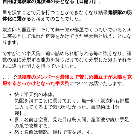
目的は鬼殺隊の鬼撲滅の要となる【日輪刀】
。
里を潰すことで刀を打つことができなくなり結果
鬼殺隊の弱
体化に繋がる
と考えてのことでした。
炭次郎と禰豆子、そして無一郎が部屋でくつろいでいるとき
に突如として現れた奇襲をかけてきた半天狗と戦うことにな
ります。
ですがこの半天狗、追い詰められ斬られる毎に強くなり、複
数の鬼に分裂する能力を持つだけでなく分裂した鬼もそれぞ
れに違った能力を持っていました。
ここで
鬼殺隊のメンバーを最後まで苦しめ禰豆子が太陽を克
服するきっかけとなった半天狗
についてお話いたします。
怯：半天狗の本体。
気配を消すことに長けており、無一郎・炭次郎も部屋
に入ってくるまで気づかなかった。血鬼術は【分
裂】。
喜：名前は空喜。見た目は鳥人間、超音波や鋭い手足
の爪で攻撃する。
怒：名前は積怒。錫杖で雷を起こす。