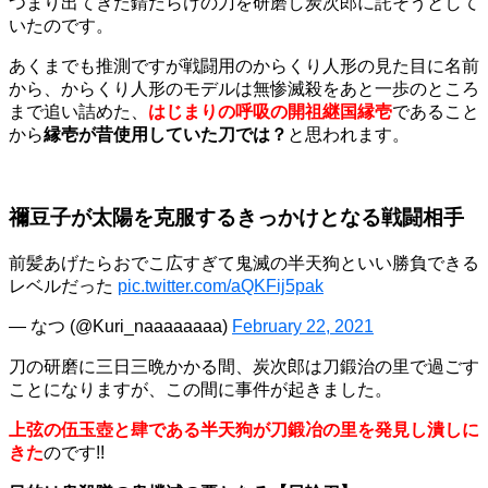
つまり出てきた錆だらけの刀を研磨し炭次郎に託そうとして
いたのです。
あくまでも推測ですが戦闘用のからくり人形の見た目に名前
から、からくり人形のモデルは無惨滅殺をあと一歩のところ
まで追い詰めた、
はじまりの呼吸の開祖継国縁壱
であること
から
縁壱が昔使用していた刀では？
と思われます。
禰豆子が太陽を克服するきっかけとなる戦闘相手
前髪あげたらおでこ広すぎて鬼滅の半天狗といい勝負できる
レベルだった
pic.twitter.com/aQKFij5pak
— なつ (@Kuri_naaaaaaaa)
February 22, 2021
刀の研磨に三日三晩かかる間、炭次郎は刀鍛治の里で過ごす
ことになりますが、この間に事件が起きました。
上弦の伍玉壺と肆である半天狗が刀鍛冶の里を発見し潰しに
きた
のです!!