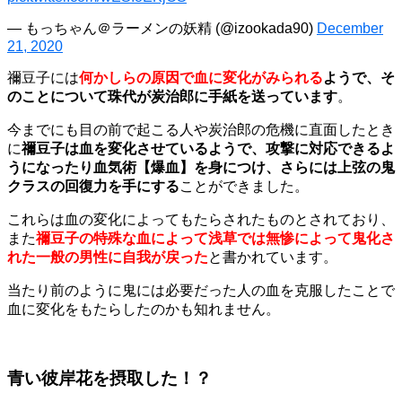
— もっちゃん＠ラーメンの妖精 (@izookada90)
December
21, 2020
禰豆子には
何かしらの原因で血に変化がみられる
ようで、そ
のことについて珠代が炭治郎に手紙を送っています
。
今までにも目の前で起こる人や炭治郎の危機に直面したとき
に
禰豆子は血を変化させているようで、攻撃に対応できるよ
うになったり血気術【爆血】を身につけ、さらには上弦の鬼
クラスの回復力を手にする
ことができました。
これらは血の変化によってもたらされたものとされており、
また
禰豆子の特殊な血によって浅草では無惨によって鬼化さ
れた一般の男性に自我が戻った
と書かれています。
当たり前のように鬼には必要だった人の血を克服したことで
血に変化をもたらしたのかも知れません。
青い彼岸花を摂取した！？