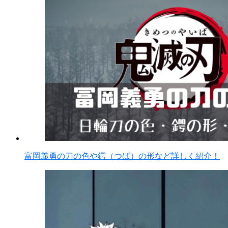
富岡義勇の刀の色や鍔（つば）の形など詳しく紹介！