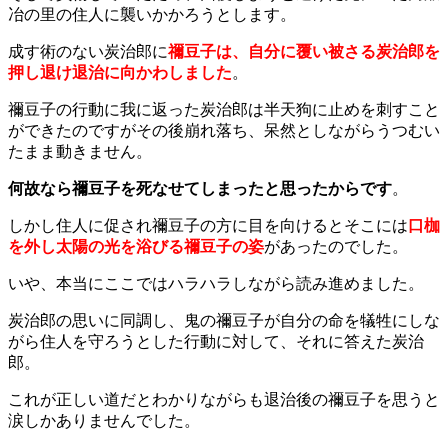
冶の里の住人に襲いかかろうとします。
成す術のない炭治郎に
禰豆子は、自分に覆い被さる炭治郎を
押し退け退治に向かわしました
。
禰豆子の行動に我に返った炭治郎は半天狗に止めを刺すこと
ができたのですがその後崩れ落ち、呆然としながらうつむい
たまま動きません。
何故なら禰豆子を死なせてしまったと思ったからです
。
しかし住人に促され禰豆子の方に目を向けるとそこには
口枷
を外し太陽の光を浴びる禰豆子の姿
があったのでした。
いや、本当にここではハラハラしながら読み進めました。
炭治郎の思いに同調し、鬼の禰豆子が自分の命を犠牲にしな
がら住人を守ろうとした行動に対して、それに答えた炭治
郎。
これが正しい道だとわかりながらも退治後の禰豆子を思うと
涙しかありませんでした。