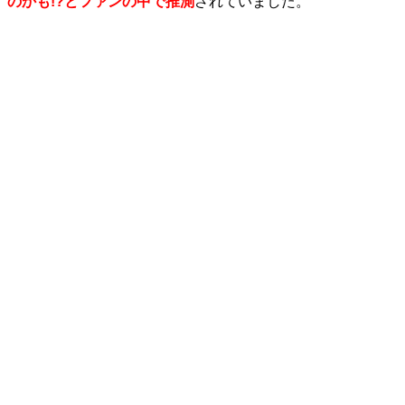
のかも!?とファンの中で推測
されていました。