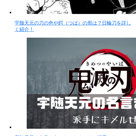
宇髄天元の刀の色や鍔（つば）の形は？日輪刀を詳し
く紹介！