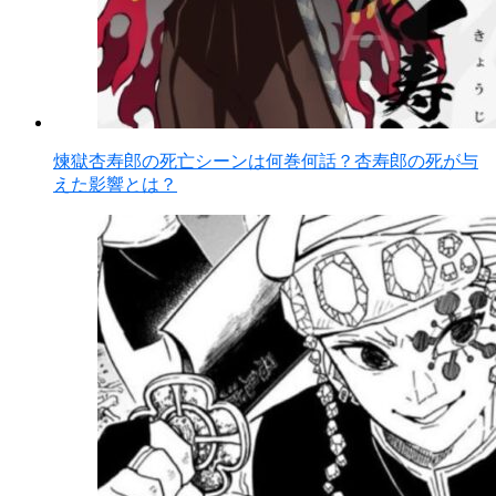
煉獄杏寿郎の死亡シーンは何巻何話？杏寿郎の死が与
えた影響とは？