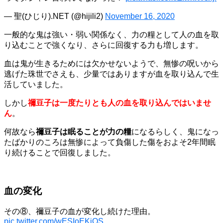
— 聖(ひじり).NET (@hijili2)
November 16, 2020
一般的な鬼は強い・弱い関係なく、力の糧として人の血を取
り込むことで強くなり、さらに回復する力も増します。
血は鬼が生きるためには欠かせないようで、無惨の呪いから
逃げた珠世でさえも、少量ではありますが血を取り込んで生
活していました。
しかし
禰豆子は一度たりとも人の血を取り込んではいませ
ん
。
何故なら
禰豆子は眠ることが力の糧
になるらしく、鬼になっ
たばかりのころは無惨によって負傷した傷をおよそ2年間眠
り続けることで回復しました。
血の変化
その⑧、禰豆子の血が変化し続けた理由。
pic.twitter.com/wESIoEKjOS