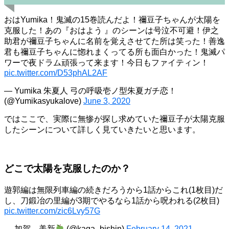
おはYumika！鬼滅の15巻読んだよ！禰豆子ちゃんが太陽を
克服した！あの『おはよう 』のシーンは号泣不可避！伊之
助君が禰豆子ちゃんに名前を覚えさせてた所は笑った！善逸
君も禰豆子ちゃんに惚れまくってる所も面白かった！鬼滅パ
ワーで夜ドラム頑張って来ます！今日もファイティン！
pic.twitter.com/D53phAL2AF
— Yumika 朱夏人 弓の呼吸壱ノ型朱夏ガチ恋！
(@Yumikasyukalove)
June 3, 2020
ではここで、実際に無惨が探し求めていた禰豆子が太陽克服
したシーンについて詳しく見ていきたいと思います。
どこで太陽を克服したのか？
遊郭編は無限列車編の続きだろうから1話からこれ(1枚目)だ
し、刀鍛冶の里編が3期でやるなら1話から呪われる(2枚目)
pic.twitter.com/zic6Lvy57G
— 加賀 美新
(@kaga_bishin)
February 14, 2021