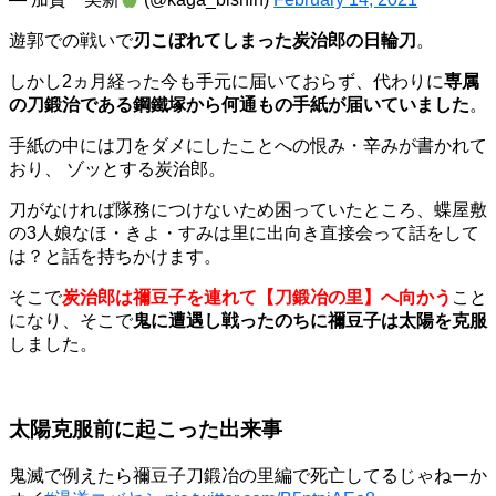
遊郭での戦いで
刃こぼれてしまった炭治郎の日輪刀
。
しかし2ヵ月経った今も手元に届いておらず、代わりに
専属
の刀鍛治である鋼鐵塚から何通もの手紙が届いていました
。
手紙の中には刀をダメにしたことへの恨み・辛みが書かれて
おり、 ゾッとする炭治郎。
刀がなければ隊務につけないため困っていたところ、蝶屋敷
の3人娘なほ・きよ・すみは里に出向き直接会って話をして
は？と話を持ちかけます。
そこで
炭治郎は禰豆子を連れて【刀鍛冶の里】へ向かう
こと
になり、そこで
鬼に遭遇し戦ったのちに禰豆子は太陽を克服
しました。
太陽克服前に起こった出来事
鬼滅で例えたら禰豆子刀鍛冶の里編で死亡してるじゃねーか