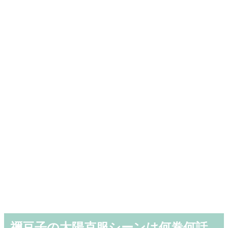
禰豆子の太陽克服シーンは何巻何話