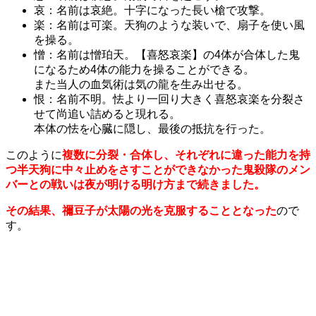
哀：名前は哀絶。十字になった長い槍で攻撃。
楽：名前は可楽。天狗のような装いで、扇子を使い風
を操る。
憎：名前は憎珀天。【喜怒哀楽】の4体が合体した鬼
になるため4体の能力を操ることができる。
また当人の血気術は気の龍を生み出せる。
恨：名前不明。怯より一回り大きく喜怒哀楽を分裂さ
せて尚追い詰めると現れる。
本体の怯を心臓に隠し、最後の抵抗を行った。
このように
複数に分裂・合体し、それぞれに違った能力を持
つ半天狗に中々止めをさすことができなかった鬼殺隊のメン
バーとの戦いは夜が明ける明け方まで続きました。
その結果、禰豆子が太陽の光を克服することとなった
ので
す。