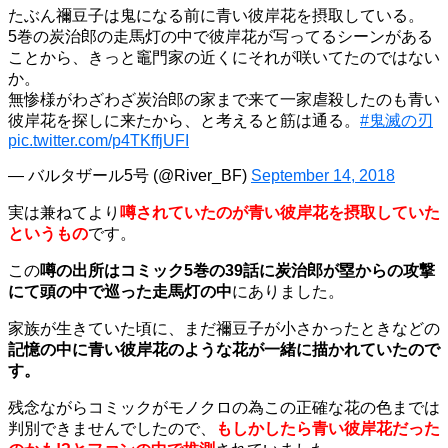
たぶん禰豆子は鬼になる前に青い彼岸花を摂取している。
5巻の炭治郎の走馬灯の中で彼岸花が写ってるシーンがある
ことから、きっと竈門家の近くにそれが咲いてたのではない
か。
無惨様がわざわざ炭治郎の家まで来て一家虐殺したのも青い
彼岸花を探しに来たから、と考えると筋は通る。
#鬼滅の刃
pic.twitter.com/p4TKffjUFI
— バルタザール5号 (@River_BF)
September 14, 2018
実は兼ねてより
噂されていたのが青い彼岸花を摂取していた
というもの
です。
この
噂の出所はコミック5巻の39話に炭治郎が塁からの攻撃
にて頭の中で巡った走馬灯の中
にありました。
家族が生きていた頃に、まだ禰豆子が小さかったときなどの
記憶の中に青い彼岸花のような花が一緒に描かれていたので
す。
残念ながらコミックがモノクロの為この正確な花の色までは
判別できませんでしたので、
もしかしたら青い彼岸花だった