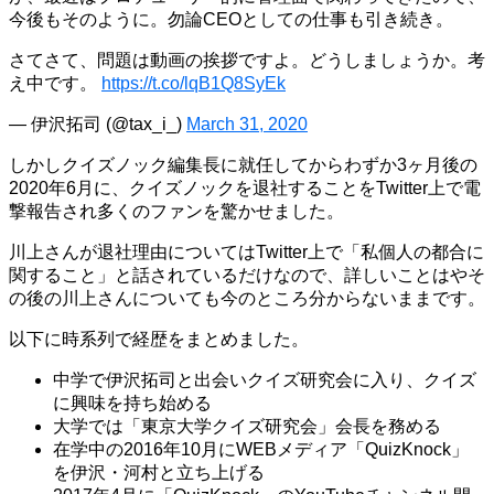
今後もそのように。勿論CEOとしての仕事も引き続き。
さてさて、問題は動画の挨拶ですよ。どうしましょうか。考
え中です。
https://t.co/lqB1Q8SyEk
— 伊沢拓司 (@tax_i_)
March 31, 2020
しかしクイズノック編集長に就任してからわずか3ヶ月後の
2020年6月に、クイズノックを退社することをTwitter上で電
撃報告され多くのファンを驚かせました。
川上さんが退社理由についてはTwitter上で「私個人の都合に
関すること」と話されているだけなので、詳しいことはやそ
の後の川上さんについても今のところ分からないままです。
以下に時系列で経歴をまとめました。
中学で伊沢拓司と出会いクイズ研究会に入り、クイズ
に興味を持ち始める
大学では「東京大学クイズ研究会」会長を務める
在学中の2016年10月にWEBメディア「QuizKnock」
を伊沢・河村と立ち上げる