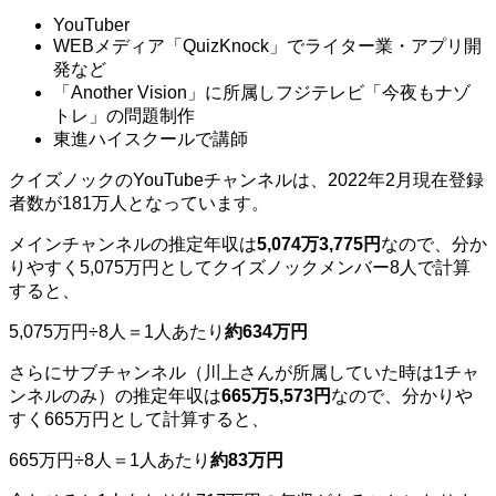
YouTuber
WEBメディア「QuizKnock」でライター業・アプリ開
発など
「Another Vision」に所属しフジテレビ「今夜もナゾ
トレ」の問題制作
東進ハイスクールで講師
クイズノックのYouTubeチャンネルは、2022年2月現在登録
者数が181万人となっています。
メインチャンネルの推定年収は
5,074万3,775円
なので、分か
りやすく5,075万円としてクイズノックメンバー8人で計算
すると、
5,075万円÷8人＝1人あたり
約634万円
さらにサブチャンネル（川上さんが所属していた時は1チャ
ンネルのみ）の推定年収は
665万5,573円
なので、分かりや
すく665万円として計算すると、
665万円÷8人＝1人あたり
約83万円