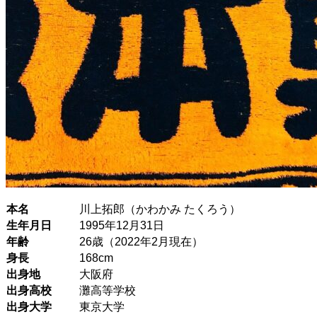
本名
川上拓郎（かわかみ たくろう）
生年月日
1995年12月31日
年齢
26歳（2022年2月現在）
身長
168cm
出身地
大阪府
出身高校
灘高等学校
出身大学
東京大学