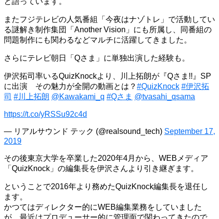
と語っています。
またフジテレビの人気番組「今夜はナゾトレ」で活動してい
る謎解き制作集団「Another Vision」にも所属し、同番組の
問題制作にも関わるなどマルチに活躍してきました。
さらにテレビ朝日「Qさま」に単独出演した経験も。
伊沢拓司率いるQuizKnockより、川上拓朗が『Qさま!!』SP
に出演 その魅力が全開の動画とは？
#QuizKnock
#伊沢拓
司
#川上拓朗
@Kawakami_q
#Qさま
@tvasahi_qsama
https://t.co/yRSSu92c4d
— リアルサウンド テック (@realsound_tech)
September 17,
2019
その後東京大学を卒業した2020年4月から、WEBメディア
「QuizKnock」の編集長を伊沢さんより引き継ぎます。
ということで2016年より務めたQuizKnock編集長を退任し
ます。
かつてはディレクター的にWEB編集業務をしていました
が、最近はプロデューサー的に管理面で関わってきたので、