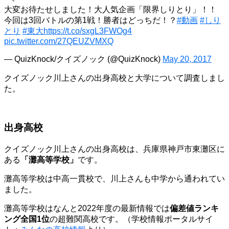
大変お待たせしました！大人気企画「限界しりとり」！！
今回は3回バトルの第1戦！勝者はどっちだ！？
#動画
#しり
とり
#東大
https://t.co/sxgL3FWOg4
pic.twitter.com/27QEUZVMXQ
— QuizKnock/クイズノック (@QuizKnock)
May 20, 2017
クイズノック川上さんの出身高校と大学について調査しまし
た。
出身高校
クイズノック川上さんの出身高校は、兵庫県神戸市東灘区に
ある
「灘高等学校」
です。
灘高等学校は中高一貫校で、川上さんも中学から通われてい
ました。
灘高等学校はなんと2022年度の最新情報では
偏差値ランキ
ング全国1位
の超難関高校です。（学校情報ポータルサイ