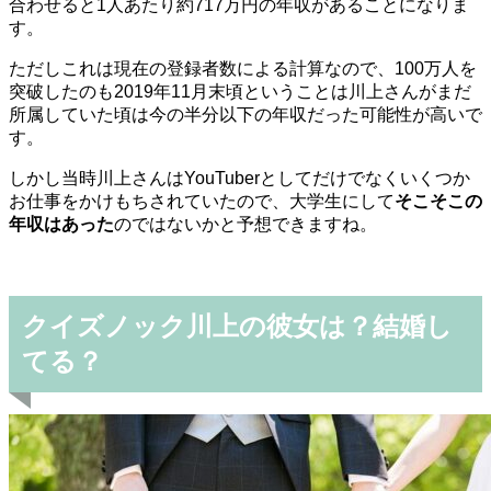
合わせると1人あたり約717万円の年収があることになりま
す。
ただしこれは現在の登録者数による計算なので、100万人を
突破したのも2019年11月末頃ということは川上さんがまだ
所属していた頃は今の半分以下の年収だった可能性が高いで
す。
しかし当時川上さんはYouTuberとしてだけでなくいくつか
お仕事をかけもちされていたので、大学生にして
そこそこの
年収はあった
のではないかと予想できますね。
クイズノック川上の彼女は？結婚し
てる？