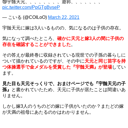
⑲宇髄天元、、、、、、、、遊郭、、、、、、、
pic.twitter.com/PpGTgBvseP
— こいる (@COILoO)
March 22, 2021
宇髄天元に嫁は3人いるものの、気になるのは子供の存在。
気になって調べたところ、
確かに天元と嫁3人の間に子供の
存在を確認することができました
。
その答えが最終巻に収録されている現世での子孫の暮らしに
ついて描かれているのですが、その中に
天元と同じ苗字を持
つ体操選手で金メダルを受賞した『宇髄天満』が登場
してい
ます。
見た目も天元そっくりで、おまけページでも『宇髄天元の子
孫』
と書かれていたため、天元に子供が居たことは間違いあ
りません。
しかし嫁3人のうちのどの嫁に子供がいたのか？またどの嫁
が天満の祖母にあたるのかはわかりません。