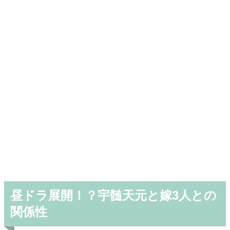
昼ドラ展開！？宇髄天元と嫁3人との
関係性