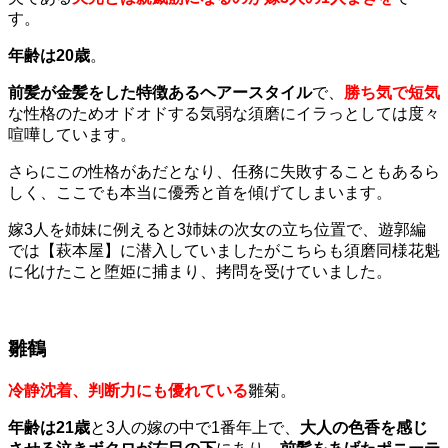
す。
年齢は20歳
。
前髪が金髪をした特徴あるヘアースタイル
で、
勝ち気で短気
な性格のためオドオドする気弱な須磨にイラっとしては度々
喧嘩しています。
さらにこの性格があだとなり、任務に失敗することもあるら
しく、ここでも本当に優秀と首を傾げてしまいます。
嫁3人を姉妹に例えると3姉妹の次女の立ち位置で、遊郭編
では【萩本屋】に潜入していましたがこちらも須磨同様花魁
に化けたこと堕姫に捕まり、拷問を受けていました。
雛鶴
冷静沈着、判断力にも優れている
雛菊。
年齢は21歳
と3人の嫁の中で1番年上で、
大人の色香を感じ