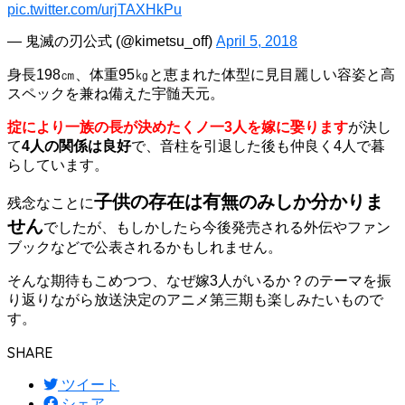
pic.twitter.com/urjTAXHkPu
— 鬼滅の刃公式 (@kimetsu_off)
April 5, 2018
身長198㎝、体重95㎏と恵まれた体型に見目麗しい容姿と高
スペックを兼ね備えた宇髄天元。
掟により一族の長が決めたくノ一3人を嫁に娶ります
が決し
て
4人の関係は良好
で、音柱を引退した後も仲良く4人で暮
らしています。
子供の存在は有無のみしか分かりま
残念なことに
せん
でしたが、もしかしたら今後発売される外伝やファン
ブックなどで公表されるかもしれません。
そんな期待もこめつつ、なぜ嫁3人がいるか？のテーマを振
り返りながら放送決定のアニメ第三期も楽しみたいもので
す。
SHARE
ツイート
シェア