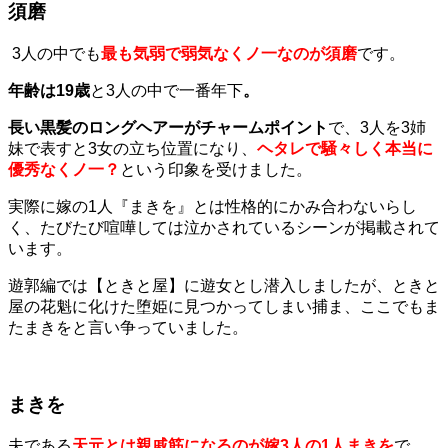
須磨
3人の中でも
最も気弱で弱気なくノ一なのが須磨
です。
年齢は19歳
と3人の中で一番年下
。
長い黒髪のロングヘアーがチャームポイント
で、3人を3姉
妹で表すと3女の立ち位置になり、
ヘタレで騒々しく本当に
優秀なくノ一？
という印象を受けました。
実際に嫁の1人『まきを』とは性格的にかみ合わないらし
く、たびたび喧嘩しては泣かされているシーンが掲載されて
います。
遊郭編では【ときと屋】に遊女とし潜入しましたが、ときと
屋の花魁に化けた堕姫に見つかってしまい捕ま、ここでもま
たまきをと言い争っていました。
まきを
夫である
天元とは親戚筋になるのが嫁3人の1人まき
を
で