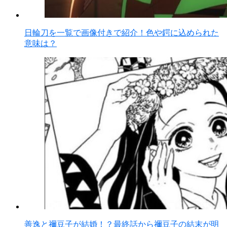
日輪刀を一覧で画像付きで紹介！色や鍔に込められた
意味は？
善逸と禰豆子が結婚！？最終話から禰豆子の結末が明