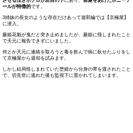
させる泣きボクロが左目の下
にあり、
前髪をあげたポニーテ
ールが特徴的
です。
3姉妹の長女のような存在だけあって遊郭編では【京極屋】
に潜入。
蕨姫花魁が鬼だと突き止めましたが、蕨姫に怪しまれたこと
で天元に報告できずにいました。
何とか天元に連絡を取ろうと毒を飲んで病に臥せたふりをし
て京極屋から退却を試みます。
しかし結局怪しまれていた堕姫から分身の帯を渡されたこと
で、切見世に逃れた後も監視下に置かれてしまいます。