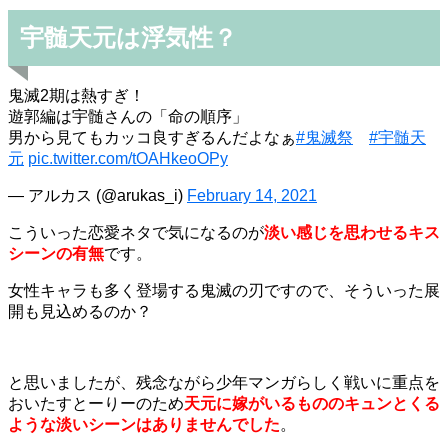
宇髄天元は浮気性？
鬼滅2期は熱すぎ！
遊郭編は宇髄さんの「命の順序」
男から見てもカッコ良すぎるんだよなぁ
#鬼滅祭
#宇髄天
元
pic.twitter.com/tOAHkeoOPy
— アルカス (@arukas_i)
February 14, 2021
こういった恋愛ネタで気になるのが
淡い感じを思わせるキス
シーンの有無
です。
女性キャラも多く登場する鬼滅の刃ですので、そういった展
開も見込めるのか？
と思いましたが、残念ながら少年マンガらしく戦いに重点を
おいたすとーりーのため
天元に嫁がいるもののキュンとくる
ような淡いシーンはありませんでした
。