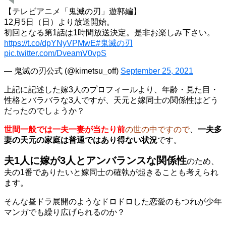
【テレビアニメ「鬼滅の刃」遊郭編】
12月5日（日）より放送開始。
初回となる第1話は1時間放送決定。是非お楽しみ下さい。
https://t.co/dpYNyVPMwE
#鬼滅の刃
pic.twitter.com/DveamV0vpS
— 鬼滅の刃公式 (@kimetsu_off)
September 25, 2021
上記に記述した嫁3人のプロフィールより、年齢・見た目・
性格とバラバラな3人ですが、天元と嫁同士の関係性はどう
だったのでしょうか？
世間一般では一夫一妻が当たり
前
の世の中ですので
、
一夫多
妻の天元の家庭は普通ではあり得ない状況
です。
夫1人に嫁が3人とアンバランスな関係性
のため
、
夫の1番でありたいと嫁同士の確執が起きることも考えられ
ます。
そんな昼ドラ展開のようなドロドロした恋愛のもつれが少年
マンガでも繰り広げられるのか？