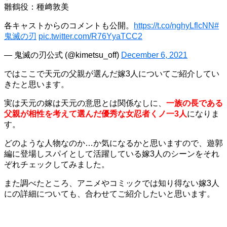
雛鶴役：種﨑敦美
各キャストからのコメントも公開。
https://t.co/nghyLflcNN
#
鬼滅の刃
pic.twitter.com/R76YyaTCC2
— 鬼滅の刃公式 (@kimetsu_off)
December 6, 2021
ではここで天元の父親が選んだ嫁3人についてご紹介してい
きたと思います。
実は天元の嫁は天元の意思とは関係なしに、
一族の長である
父親が相性を考えて選んだ優秀な女忍者くノ一3人
になりま
す。
どのような人物なのか…か気になるかと思いますので、遊郭
編に登場しスパイとして活躍している嫁3人のシーンをそれ
ぞれチェックしてみました。
また調べたところ、アニメやコミックでは知り得ない嫁3人
にの詳細についても、合わせてご紹介したいと思います。