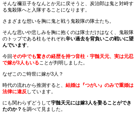
そんな禰豆子をなんとか元に戻そうと、炭治郎は鬼と対峙す
る鬼殺隊へと入隊することになります。
さまざまな想いを胸に鬼と戦う鬼殺隊の隊士たち。
そんな思いや悲しみを胸に抱くのは隊士だけはなく、鬼殺隊
のトップである柱もそれぞれ
辛い過去を背負いこの戦いに望
んでいます
。
今回
その
中
でも驚きの経歴を持つ音柱・宇髄天元、
実は元忍
で嫁が3人もいる
ことが判明しました。
なぜこのご時世に嫁が3人？
時代の流れから推測すると、
結婚は『つがい』のみで重婚は
法律に違反
しています。
にも関わらずどうして
宇髄天元には嫁3人を娶ることができ
たのか？
を調べて見ました。