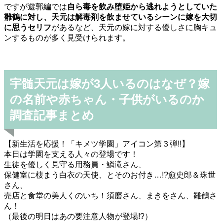
ですが遊郭編では
自ら毒を飲み堕姫から逃れようとしていた
雛鶴に対し、天元は解毒剤を飲ませているシーンに嫁を大切
に思うセリフ
があるなど、天元の嫁に対する優しさに胸キュ
ンするものが多く見受けられます。
宇髄天元は嫁が3人いるのはなぜ？嫁
の名前や赤ちゃん・子供がいるのか
調査記事まとめ
【新生活を応援！「キメツ学園」アイコン第３弾!!】
本日は学園を支える人々の登場です！
生徒を優しく見守る用務員・鱗滝さん、
保健室に棲まう白衣の天使、とそのお付き…!?愈史郎＆珠世
さん、
売店と食堂の美人くのいち！須磨さん、まきをさん、雛鶴さ
ん！
（最後の明日はあの要注意人物が登場!?）