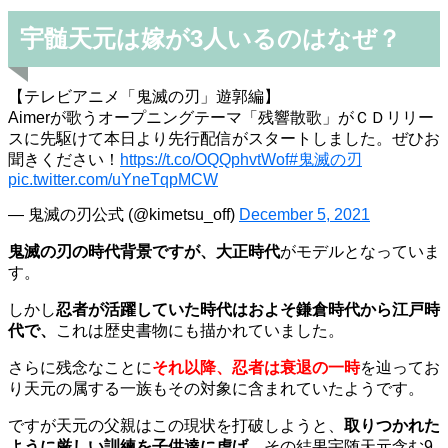
宇髄天元は嫁が3人いるのはなぜ？
【テレビアニメ「鬼滅の刃」遊郭編】
Aimerが歌うオープニングテーマ「残響散歌」がＣＤリリー
スに先駆けて本日より先行配信がスタートしました。ぜひお
聞きください！
https://t.co/OQQphvtWof
#鬼滅の刃
pic.twitter.com/uYneTqpMCW
— 鬼滅の刃公式 (@kimetsu_off)
December 5, 2021
鬼滅の刃の時代背景ですが、大正時代
がモデルとなっていま
す。
しかし
忍者が活躍していた時代はおよそ鎌倉時代から江戸時
代で、
これは歴史書物にも描かれていました。
さらに残念なことに
それ以降、忍者は衰退の一時
を辿ってお
り天元の属する一族もその対象に含まれていたようです。
ですが天元の父親はこの現状を打破しようと、
取りつかれた
ように厳しい訓練を子供達に虐げ、
その結果宇随天元含む9