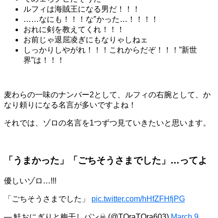
ルフィは海賊王になる男だ！！！
……なにも！！！な″かった…！！！！
おれに剣を教えてくれ！！！
お前じゃ退屈凌ぎにもなりゃしねェ
しっかりしやがれ！！！これからだぞ！！！”新世
界”は！！！
麦わらの一味のナンバー2として、ルフィの右腕として、か
なり頼りになる名言が多いですよね！
それでは、ゾロの名言を1つずつ見ていきたいと思います。
「うまかった」「ごちそうさまでした」…ってよ
優しいゾロ…!!!
「ごちそうさまでした」
pic.twitter.com/hHfZFHfjPG
— 鮭おにぎりと梅干しパン☠ (@TOraTOra603)
March 9,