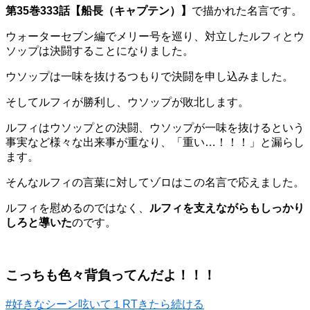
第35巻333話【船長（キャプテン）】
で描かれた名言です。
ウォーターセブン編でメリー号を巡り、対立したルフィとウ
ソップは決闘することになりました。
ウソップは一味を抜けるつもりで決闘を申し込みました。
そしてルフィが勝利し、ウソップが敗北します。
ルフィはウソップとの決闘、ウソップが一味を抜けるという
事実など様々な出来事が重なり、「重い…！！！」と漏らし
ます。
そんなルフィの言葉に対してゾロはこの名言で応えました。
ルフィを慰めるのではなく、
ルフィを支えながらもしっかり
しろと導いた
のです。
こっちも色々背負ってんだよ！！！
#好きなシーン呟いて１RTきたら続ける