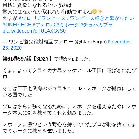
目標に貪欲になれるというのは
常人にはなかなか取れない行動ですよね
さすが
#ゾロ
#ワンピース
#ワンピース好きと繋がりたい
#ONEPIECE
#フォロバ
#ミホーク
#チュパカブラ
pic.twitter.com/dTUL4XGvS0
— ワンピ道@絶対相互フォロー (@black8tiger)
November
23, 2020
第61巻597話【3D2Y】
で描かれました。
くまによってクライガナ島シッケアール王国に飛ばされたゾ
ロ。
そこは王下七武海のジュラキュール・ミホークが拠点にして
いる国でした。
ゾロはさらに強くなるために、ミホークを超えるためにミホ
ーク本人に剣を教えてくれと頼みました。
ミホークに勝つという野心を持っていたゾロが恥を捨ててま
でミホークに教えを乞いました。