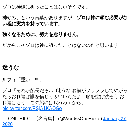
ゾロは神様に祈ったことはないそうです。
神頼み、という言葉がありますが、
ゾロは神に頼む必要がな
い程に実力を持っています
。
強くなるために、努力を怠りません
。
だからこそゾロは神に祈ったことはないのだと思います。
迷うな
ルフィ「重い…!!!!」
ゾロ「それが船長だろ…!!!迷うな お前がフラフラしてやがっ
たらおれ達は誰を信じりゃいいんだよ!!! 船を空け渡そう お
れ達はもう…この船には戻れねェから」
pic.twitter.com/PSjA1KAOGo
— ONE PIECE【名言集】 (@WordssOnePiece)
January 27,
2020