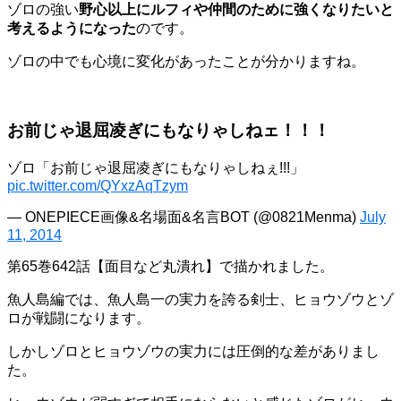
ゾロの強い
野心以上にルフィや仲間のために強くなりたいと
考えるようになった
のです。
ゾロの中でも心境に変化があったことが分かりますね。
お前じゃ退屈凌ぎにもなりゃしねェ！！！
ゾロ「お前じゃ退屈凌ぎにもなりゃしねぇ!!!」
pic.twitter.com/QYxzAqTzym
— ONEPIECE画像&名場面&名言BOT (@0821Menma)
July
11, 2014
第65巻642話【面目など丸潰れ】で描かれました。
魚人島編では、魚人島一の実力を誇る剣士、ヒョウゾウとゾ
ロが戦闘になります。
しかしゾロとヒョウゾウの実力には圧倒的な差がありまし
た。