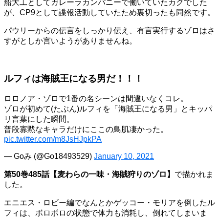
船大工としてガレーラカンパニーで働いていたカクでした
が、CP9として諜報活動していたため裏切ったも同然です。
パウリーからの伝言をしっかり伝え、有言実行するゾロはさ
すがとしか言いようがありませんね。
ルフィは海賊王になる男だ！！！
ロロノア・ゾロで1番の名シーンは間違いなくコレ。
ゾロが初めて(たぶん)ルフィを「海賊王になる男」とキッパ
リ言葉にした瞬間。
普段寡黙なキャラだけにここの鳥肌凄かった。
pic.twitter.com/m8JsHJpkPA
— Goみ (@Go18493529)
January 10, 2021
第50巻485話【麦わらの一味・海賊狩りのゾロ】
で描かれま
した。
エニエス・ロビー編でなんとかゲッコー・モリアを倒したル
フィは、ボロボロの状態で体力も消耗し、倒れてしまいま