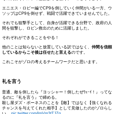
エニエス・ロビー編でCP9を倒していく仲間がいる一方、ウ
ソップはCP9を倒せず、戦闘で活躍できていませんでした。
それでも狙撃手として、自身が活躍できる分野で、政府の人
間を狙撃し、ロビン救出のために活躍しました。
それぞれができることをやる！
他のことは知らないと放置している訳ではなく、
仲間を信頼
しているからこそ後は任せたと言え
る
のです。
これこそがゾロの考えるチームワークだと思います。
礼を言う
普通、敵を倒したら『ヨッシャー！倒したぜｳｪｰｲ！』ってな
るのに『礼を言う』で締める。
殺し屋ダズ・ボーネスのことを【敵】ではなく【強くなれる
チャンスを与えてくれた相手】として見做したのがゾロらし
い。
pic.twitter.com/lmVm3tTJZg