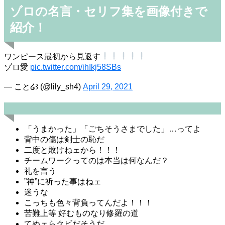
ゾロの名言・セリフ集を画像付きで
紹介！
ワンピース最初から見返す
ゾロ愛
pic.twitter.com/ihIkj58SBs
— こと໒꒱ (@lily_sh4)
April 29, 2021
「うまかった」「ごちそうさまでした」…ってよ
背中の傷は剣士の恥だ
二度と敗けねェから！！！
チームワークってのは本当は何なんだ？
礼を言う
”神”に祈った事はねェ
迷うな
こっちも色々背負ってんだよ！！！
苦難上等 好むものなり修羅の道
てめェらクビだそうだ