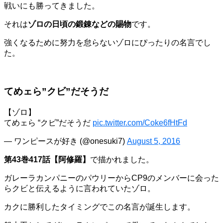
戦いにも勝ってきました。
それは
ゾロの日頃の鍛錬などの賜物
です。
強くなるために努力を怠らないゾロにぴったりの名言でし
た。
てめェら”クビ”だそうだ
【ゾロ】
てめェら “クビ”だそうだ
pic.twitter.com/Coke6fHtFd
— ワンピースが好き (@onesuki7)
August 5, 2016
第43巻417話【阿修羅】
で描かれました。
ガレーラカンパニーのパウリーからCP9のメンバーに会った
らクビと伝えるように言われていたゾロ。
カクに勝利したタイミングでこの名言が誕生します。