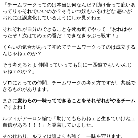
「チームワークってのは本当は何なんだ？助け合って庇いあ
ってりゃそれでいいのか？そういつ奴もいるけどな 悪いが
おれには誤魔化しているようにしか見えねェ
それぞれが自分のできることを死ぬ気でやって 『おれはや
ったぞ！次はてめェの番だ！できなきゃぶっ殺す！』
くらいの気合があって初めてチームワークってのは成立する
んじゃねェのか？
そう考えるとよ 仲間っていっても別に一匹狼でもいいんじ
ゃねェのか？」
ゾロにとっての仲間、チームワークの考え方ですが、共感で
きるものがあります。
まさに
麦わらの一味ってできることをそれぞれがやるチーム
ですよね！
ルフィがアーロン編で「助けてもらわねェと生きていけねェ
自信がある！！！」と発言していました。
その代わり、ルフィは誰よりも強く、一味を守ります。