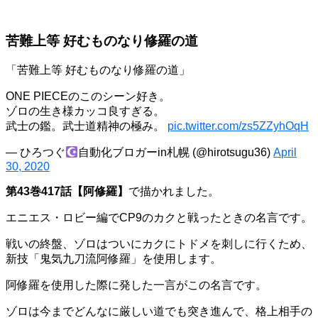
苦難上等 好むものなり修羅の道
「苦難上等 好むものなり修羅の道」
ONE PIECEのこのシーン好き。
ゾロの生き様カッコ良すぎる。
武士の鑑。武士道精神の極み。
pic.twitter.com/zs5ZZyhOqH
— ひろつぐ
自動化ブロガーin札幌 (@hirotsugu36)
April
30, 2020
第43巻417話【阿修羅】
で描かれました。
エニエス・ロビー編でCP9のカクと戦ったときの名言です。
戦いの終盤、ゾロはついにカクにトドメを刺しに行くため、
新技「鬼気九刀流阿修羅」を使用します。
阿修羅を使用した際に発した一言がこの名言です。
ゾロは今までどんなに厳しい道でも突き進んで、格上相手の