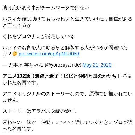
助け庇いあう事がチームワークではない
ルフィが俺は助けてもらわねぇと生きていけねぇ自信がある
と言ってるが
それをゾロやナミが補足している
ルフィの名言を人に頼る事と解釈する人がいるが間違いだ
よ？
pic.twitter.com/gpApMFd08d
— 万事屋 英ちゃん (@yorozuyahide)
May 21, 2020
アニメ102話【遺跡と迷子！ビビと仲間と国のかたち】
で描
かれた名言です。
アニメオリジナルのストーリーなので、原作では描かれてい
ません。
ストーリーはアラバスタ編の途中。
麦わらの一味が「仲間」について話しているときにゾロが語
った名言です。