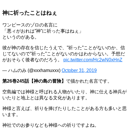
神に祈ったことはねぇ
ワンピースのゾロの名言に
「悪ィがおれは”神”に祈った事はねぇ」
というのがある。
彼が神の存在を信じたうえで、”祈った”ことがないのか、信
じてないので”祈った”ことがないのかはわからない。予想だ
がおそらく後者なのだろう。
pic.twitter.com/Hc2wN0xHnZ
— ハムのみ (@xxxhamuxxx)
October 31, 2019
第26巻245話【神の島の冒険】
で描かれた名言です。
空島編では神様と呼ばれる人物がいたり、神に仕える神兵が
いたりと地上とは異なる文化があります。
神様と言えば、祈りを捧げたりしたことがある方も多いと思
います。
神社でのお参りなども神様への祈りですよね。