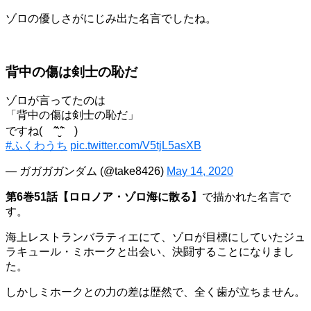
ゾロの優しさがにじみ出た名言でしたね。
背中の傷は剣士の恥だ
ゾロが言ってたのは
「背中の傷は剣士の恥だ」
ですね( ˆ̑‵̮ˆ̑ )
#ふくわうち
pic.twitter.com/V5tjL5asXB
— ガガガガンダム (@take8426)
May 14, 2020
第6巻51話【ロロノア・ゾロ海に散る】
で描かれた名言で
す。
海上レストランバラティエにて、ゾロが目標にしていたジュ
ラキュール・ミホークと出会い、決闘することになりまし
た。
しかしミホークとの力の差は歴然で、全く歯が立ちません。