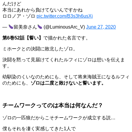
んだけど
本当にあれから負けてないんですかね
ロロノア・ゾロ
pic.twitter.com/B3s3h6usXj
—
留美奈さん
(@LuminousArc_V)
June 27, 2020
第6巻52話【誓い】
で描かれた名言です。
ミホークとの決闘に敗北したゾロ。
決闘を黙って見届けてくれたルフィにゾロは想いを伝えま
す。
幼馴染のくいなのためにも、そして将来海賊王になるルフィ
のためにも、
ゾロは二度と敗けないと誓います。
チームワークってのは本当は何なんだ？
ゾロの一匹狼だからこそチームワークが成立する説…
僕もそれを凄く実感してきた1人で