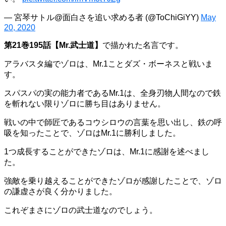
— 宮琴サトル@面白さを追い求める者 (@ToChiGiYY)
May
20, 2020
第21巻195話【Mr.武士道】
で描かれた名言です。
アラバスタ編でゾロは、Mr.1ことダズ・ボーネスと戦いま
す。
スパスパの実の能力者であるMr.1は、全身刃物人間なので鉄
を斬れない限りゾロに勝ち目はありません。
戦いの中で師匠であるコウシロウの言葉を思い出し、鉄の呼
吸を知ったことで、ゾロはMr.1に勝利しました。
1つ成長することができたゾロは、Mr.1に感謝を述べまし
た。
強敵を乗り越えることができたゾロが感謝したことで、ゾロ
の謙虚さが良く分かりました。
これぞまさにゾロの武士道なのでしょう。