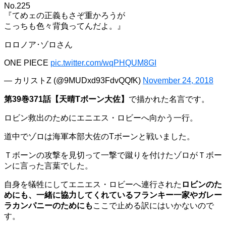
No.225
『てめェの正義もさぞ重かろうが
こっちも色々背負ってんだよ。』
ロロノア･ゾロさん
ONE PIECE
pic.twitter.com/wqPHQUM8GI
— カリストZ (@9MUDxd93FdvQQfK)
November 24, 2018
第39巻371話【天晴Tボーン大佐】
で描かれた名言です。
ロビン救出のためにエニエス・ロビーへ向かう一行。
道中でゾロは海軍本部大佐のTボーンと戦いました。
Ｔボーンの攻撃を見切って一撃で蹴りを付けたゾロがＴボー
ンに言った言葉でした。
自身を犠牲にしてエニエス・ロビーへ連行された
ロビンのた
めにも、一緒に協力してくれているフランキー一家やガレー
ラカンパニーのためにも
ここで止める訳にはいかないので
す。