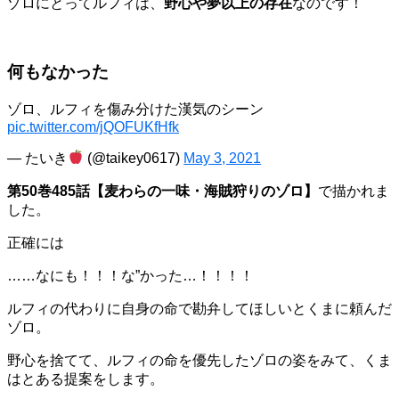
ゾロにとってルフィは、
野心や夢以上の存在
なのです！
何もなかった
ゾロ、ルフィを傷み分けた漢気のシーン
pic.twitter.com/jQOFUKfHfk
— たいき
(@taikey0617)
May 3, 2021
第50巻485話【麦わらの一味・海賊狩りのゾロ】
で描かれま
した。
正確には
……なにも！！！な”かった…！！！！
ルフィの代わりに自身の命で勘弁してほしいとくまに頼んだ
ゾロ。
野心を捨てて、ルフィの命を優先したゾロの姿をみて、くま
はとある提案をします。