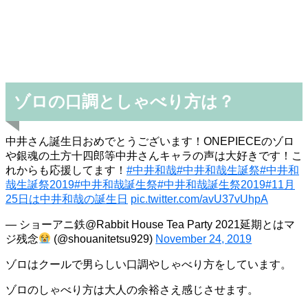
ゾロの口調としゃべり方は？
中井さん誕生日おめでとうございます！ONEPIECEのゾロ
や銀魂の土方十四郎等中井さんキャラの声は大好きです！こ
れからも応援してます！
#中井和哉
#中井和哉生誕祭
#中井和
哉生誕祭2019
#中井和哉誕生祭
#中井和哉誕生祭2019
#11月
25日は中井和哉の誕生日
pic.twitter.com/avU37vUhpA
— ショーアニ鉄@Rabbit House Tea Party 2021延期とはマ
ジ残念
(@shouanitetsu929)
November 24, 2019
ゾロはクールで男らしい口調やしゃべり方をしています。
ゾロのしゃべり方は大人の余裕さえ感じさせます。