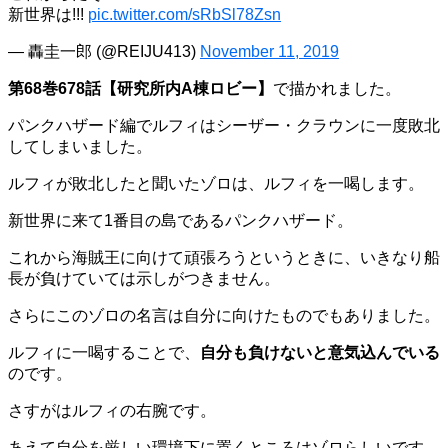
新世界は!!!
pic.twitter.com/sRbSl78Zsn
— 轟圭一郎 (@REIJU413)
November 11, 2019
第68巻678話【研究所内A棟ロビー】
で描かれました。
パンクハザード編でルフィはシーザー・クラウンに一度敗北
してしまいました。
ルフィが敗北したと聞いたゾロは、ルフィを一喝します。
新世界に来て1番目の島であるパンクハザード。
これから海賊王に向けて頑張ろうというときに、いきなり船
長が負けていては示しがつきません。
さらにこのゾロの名言は自分に向けたものでもありました。
ルフィに一喝することで、
自分も負けないと意気込んでいる
のです。
さすがはルフィの右腕です。
あえて自分を厳しい環境下に置くところはゾロらしいです